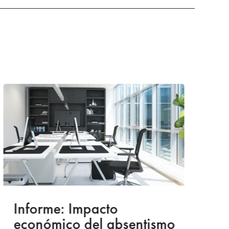
Informe: Impacto
I
económico del absentismo
I