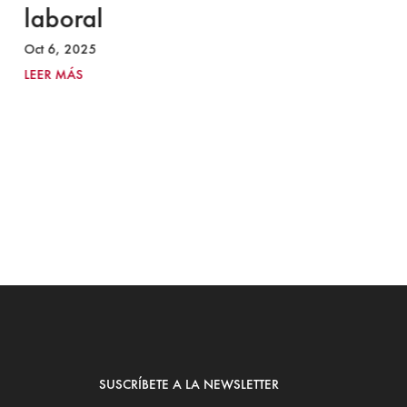
laboral
S
I
Oct 6, 2025
2
LEER MÁS
Ju
LE
SUSCRÍBETE A LA NEWSLETTER