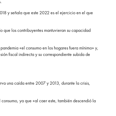
.
2018 y señala que este 2022 es el ejercicio en el que
ido que los contribuyentes mantuvieran su capacidad
a pandemia «el consumo en los hogares fuera mínimo» y,
ión fiscal indirecta y su correspondiente subida de
va una caída entre 2007 y 2013, durante la crisis,
l consumo, ya que «al caer este, también descendió la