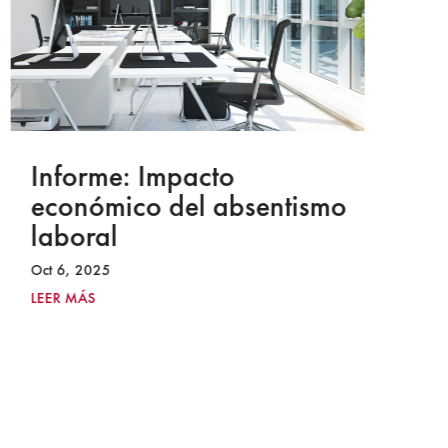
Informe: Impacto
I
económico del absentismo
I
laboral
S
I
Oct 6, 2025
2
LEER MÁS
Ju
LE