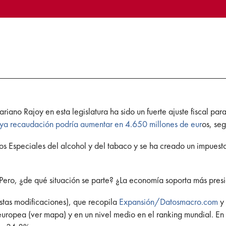
ano Rajoy en esta legislatura ha sido un fuerte ajuste fiscal par
ya recaudación podría aumentar en 4.650 millones de eur
os, se
s Especiales del alcohol y del tabaco y se ha creado un impues
ero, ¿de qué situación se parte? ¿La economía soporta más presió
estas modificaciones), que recopila
Expansión/Datosmacro.com
y 
uropea (ver mapa) y en un nivel medio en el ranking mundial. En 