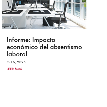
Informe: Impacto
I
económico del absentismo
I
laboral
S
I
Oct 6, 2025
2
LEER MÁS
Ju
LE