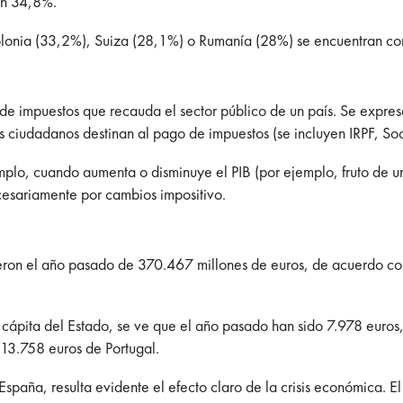
un 34,8%.
olonia (33,2%), Suiza (28,1%) o Rumanía (28%) se encuentran co
l de impuestos que recauda el sector público de un país. Se expres
 los ciudadanos destinan al pago de impuestos (se incluyen IRPF, S
mplo, cuando aumenta o disminuye el PIB (por ejemplo, fruto de
ecesariamente por cambios impositivo.
fueron el año pasado de 370.467 millones de euros, de acuerdo con
per cápita del Estado, se ve que el año pasado han sido 7.978 euro
 13.758 euros de Portugal.
 España, resulta evidente el efecto claro de la crisis económica. 