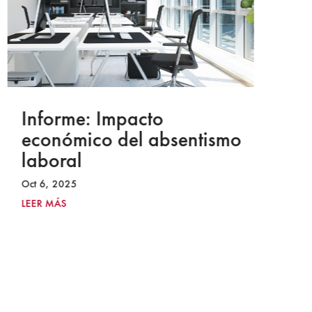
Informe: Impacto
I
económico del absentismo
I
laboral
S
I
Oct 6, 2025
2
LEER MÁS
Ju
LE