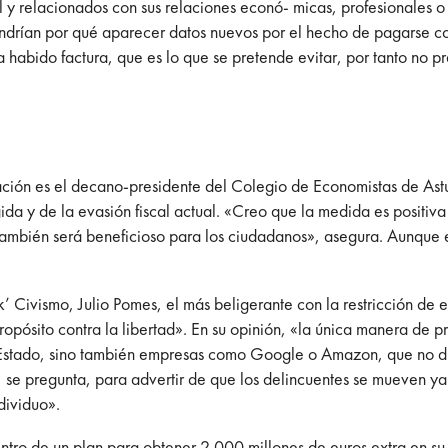
l y relacionados con sus relaciones econó- micas, profesionales o
endrían por qué aparecer datos nuevos por el hecho de pagarse co
a habido factura, que es lo que se pretende evitar, por tanto no 
itación es el decano-presidente del Colegio de Economistas de Ast
ida y de la evasión fiscal actual. «Creo que la medida es positiva
 también será beneficioso para los ciudadanos», asegura. Aunque e
nk’ Civismo, Julio Pomes, el más beligerante con la restricción de 
pósito contra la libertad». En su opinión, «la única manera de pr
l Estado, sino también empresas como Google o Amazon, que no dud
 se pregunta, para advertir de que los delincuentes se mueven ya 
ndividuo».
ntro de un plan para obtener 2.000 millones de euros extra en su 