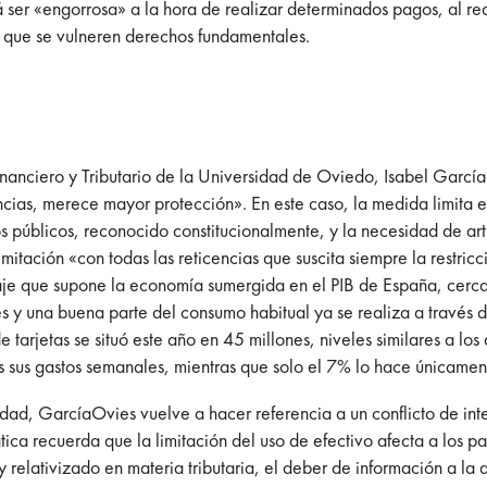
rá ser «engorrosa» a la hora de realizar determinados pagos, al r
ra que se vulneren derechos fundamentales.
inanciero y Tributario de la Universidad de Oviedo, Isabel García-
ancias, merece mayor protección». En este caso, la medida limita e
os públicos, reconocido constitucionalmente, y la necesidad de ar
limitación «con todas las reticencias que suscita siempre la restr
taje que supone la economía sumergida en el PIB de España, cercan
s y una buena parte del consumo habitual ya se realiza a través d
tarjetas se situó este año en 45 millones, niveles similares a los
 sus gastos semanales, mientras que solo el 7% lo hace únicament
idad, GarcíaOvies vuelve a hacer referencia a un conflicto de in
rática recuerda que la limitación del uso de efectivo afecta a los 
 relativizado en materia tributaria, el deber de información a la a