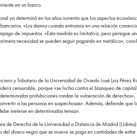
rriente en un banco.
cional ya determinó en los años noventa que los aspectos económi
 bancarios. «Los damos cuando entramos en una relación comercial
 impago de impuestos. «Esta medida es limitativa, pero persigue una
e primera necesidad se pueden seguir pagando en metálico», conc
nciero y Tributario de la Universidad de Oviedo José Luis Pérez 
sidera censurable, porque «se lucha contra el blanqueo de capita
determinadas prohibiciones rondan la vulneración de derechos»,
 convertir a las personas en sospechosas». Además, defiende que l
 debe meterse en determinados temas».
a de Derecho de la Universidad a Distancia de Madrid (Udima) y 
ía del dinero negro que se mueve se paga en cantidades de entre