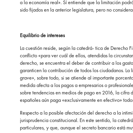
a la economía real». Sí entiende que la limitación pod
sido fijados en la anterior legislatura, pero no conside
Equilibrio de intereses
La cuestión reside, según la catedrá- tica de Derecho F
conflicto «para ver cuál de ellos, atendidas la circunst
derecho, se encuentra el deber de contribuir a los gast
garanticen la contribución de todos los ciudadanos. La 
grave», sobre todo, si se atiende al importante porcen
medida afecta a los pagos a empresarios o profesionale
sobre tendencias en medios de pago en 2016, la cifra de 
españoles aún paga «exclusivamente en efectivo» todos
Respecto a la posible afectación del derecho a la intim
jurisprudencia constitucional. En este sentido, la cated
particulares, y que, aunque el secreto bancario está muy