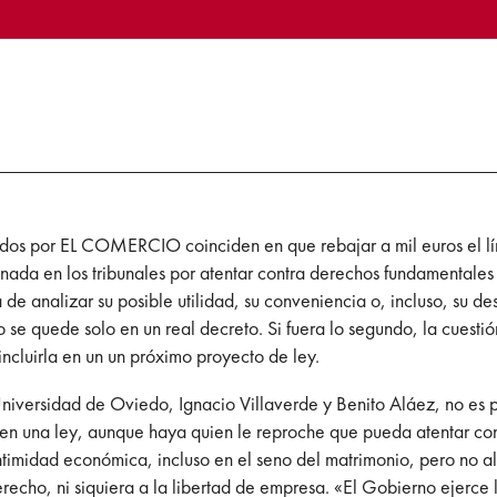
ados por EL COMERCIO coinciden en que rebajar a mil euros el l
onada en los tribunales por atentar contra derechos fundamentales
de analizar su posible utilidad, su conveniencia o, incluso, su de
no se quede solo en un real decreto. Si fuera lo segundo, la cuest
ncluirla en un un próximo proyecto de ley.
Universidad de Oviedo, Ignacio Villaverde y Benito Aláez, no es
en una ley, aunque haya quien le reproche que pueda atentar contr
ntimidad económica, incluso en el seno del matrimonio, pero no a
erecho, ni siquiera a la libertad de empresa. «El Gobierno ejerc