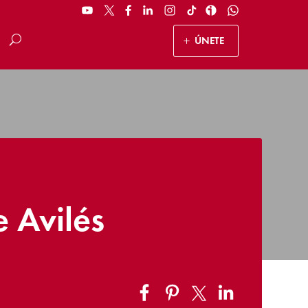
ÚNETE
 Avilés