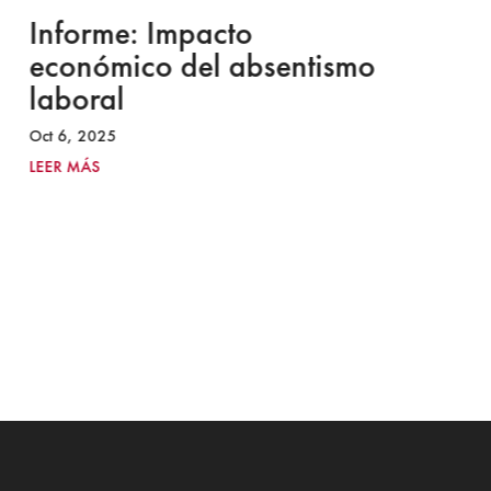
Informe: Impacto
I
económico del absentismo
I
laboral
S
I
Oct 6, 2025
2
LEER MÁS
Ju
LE