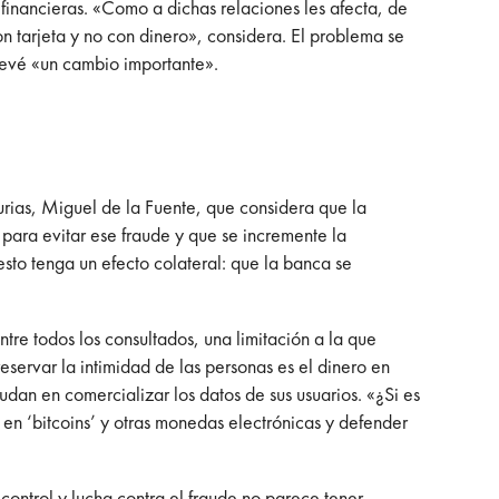
 financieras. «Como a dichas relaciones les afecta, de
n tarjeta y no con dinero», considera. El problema se
prevé «un cambio importante».
urias, Miguel de la Fuente, que considera que la
 para evitar ese fraude y que se incremente la
sto tenga un efecto colateral: que la banca se
entre todos los consultados, una limitación a la que
eservar la intimidad de las personas es el dinero en
an en comercializar los datos de sus usuarios. «¿Si es
en ‘bitcoins’ y otras monedas electrónicas y defender
control y lucha contra el fraude no parece tener