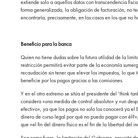
extiende solo a aquellos datos con transcendencia fisca
forma generalizada, la obligación de facturación, no t
encontraría, precisamente, en los casos en los que no h
Beneficio para la banca
Quien no tiene dudas sobre la futura utilidad de la lim
restricción permitirá evitar parte de la economía sumerg
recaudación sin tener que elevar los impuestos, lo que
beneficie por los pagos gracias a las comisiones.
Y en el otro extremo se sitúa el presidente del ‘think ta
considera «una medida de control absoluto» y «un despro
efectivo», ya que los pagos no solo los conocerá ya e
dinero de curso legal por qué no puedo pagar con él?»,
que «el fin del dinero físico es el fin de la libertad del i
Sea como fuere, la limitación del Gobierno, prevista de