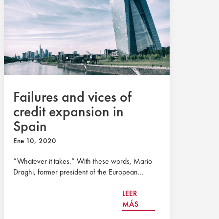
Failures and vices of
credit expansion in
Spain
Ene 10, 2020
“Whatever it takes.” With these words, Mario
Draghi, former president of the European...
LEER
MÁS