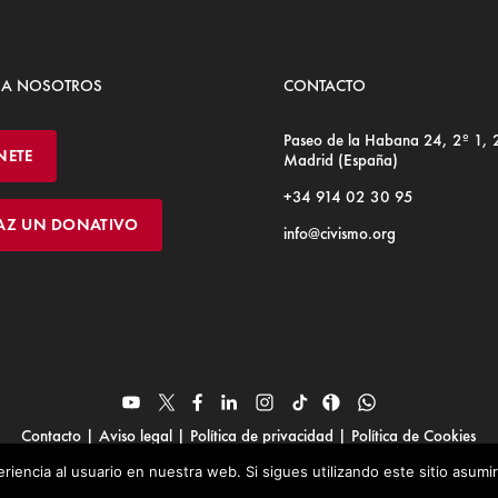
 A NOSOTROS
CONTACTO
Paseo de la Habana 24, 2º 1,
NETE
Madrid (España)
+34 914 02 30 95
AZ UN DONATIVO
info@civismo.org
Contacto
|
Aviso legal
|
Política de privacidad
|
Política de Cookies
© Fundación Civismo 2025
riencia al usuario en nuestra web. Si sigues utilizando este sitio asum