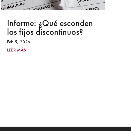
Informe: ¿Qué esconden
I
los fijos discontinuos?
l
g
Feb 5, 2026
E
LEER MÁS
No
LE