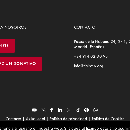
 A NOSOTROS
CONTACTO
Paseo de la Habana 24, 2º 1,
NETE
Madrid (España)
+34 914 02 30 95
AZ UN DONATIVO
info@civismo.org
Contacto
|
Aviso legal
|
Política de privacidad
|
Política de Cookies
© Fundación Civismo 2025
riencia al usuario en nuestra web. Si sigues utilizando este sitio asum