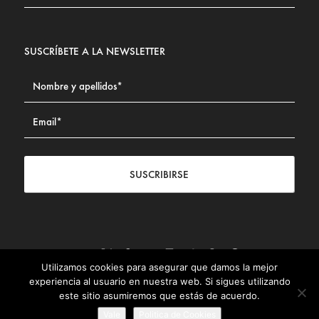
SUSCRÍBETE A LA NEWSLETTER
SUSCRIBIRSE
Utilizamos cookies para asegurar que damos la mejor
Contacto
|
Aviso legal
|
Política de privacidad
|
Política de
experiencia al usuario en nuestra web. Si sigues utilizando
Cookies
este sitio asumiremos que estás de acuerdo.
© Fundación Civismo 2025
Vale
Politica de Cookies