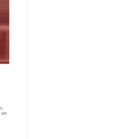
o,
 un