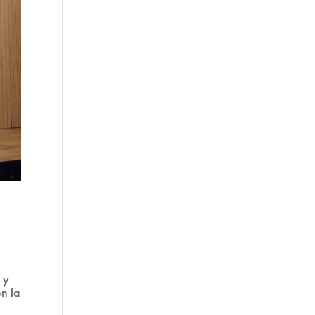
 y
en la