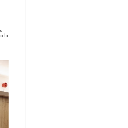
su
a la