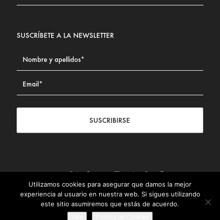
SUSCRÍBETE A LA NEWSLETTER
SUSCRIBIRSE
Utilizamos cookies para asegurar que damos la mejor
Contacto
|
Aviso legal
|
Política de privacidad
|
Política de
experiencia al usuario en nuestra web. Si sigues utilizando
Cookies
este sitio asumiremos que estás de acuerdo.
© Fundación Civismo 2025
Vale
Politica de Cookies