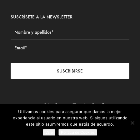
SUSCRÍBETE A LA NEWSLETTER
SUSCRIBIRSE
Utilizamos cookies para asegurar que damos la mejor
Contacto
|
Aviso legal
|
Política de privacidad
|
Política de
experiencia al usuario en nuestra web. Si sigues utilizando
Cookies
este sitio asumiremos que estás de acuerdo.
© Fundación Civismo 2025
Vale
Politica de Cookies