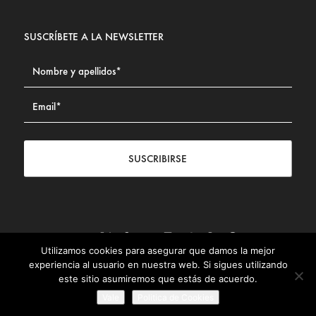
SUSCRÍBETE A LA NEWSLETTER
SUSCRIBIRSE
Utilizamos cookies para asegurar que damos la mejor
Contacto
|
Aviso legal
|
Política de privacidad
|
Política de
experiencia al usuario en nuestra web. Si sigues utilizando
Cookies
este sitio asumiremos que estás de acuerdo.
© Fundación Civismo 2025
Vale
Politica de Cookies