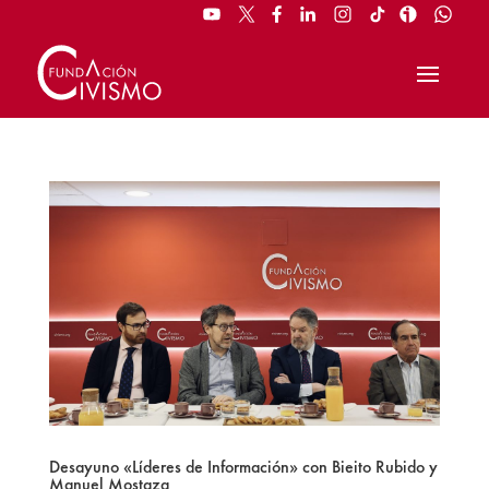
Desayuno «Líderes de Información» con Bieito Rubido y
Manuel Mostaza