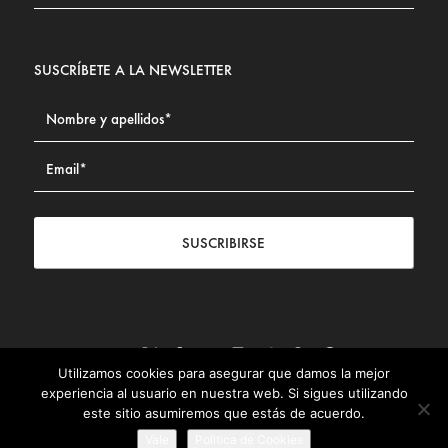
SUSCRÍBETE A LA NEWSLETTER
SUSCRIBIRSE
Utilizamos cookies para asegurar que damos la mejor
Contacto
|
Aviso legal
|
Política de privacidad
|
Política de
experiencia al usuario en nuestra web. Si sigues utilizando
Cookies
este sitio asumiremos que estás de acuerdo.
© Fundación Civismo 2025
Vale
Politica de Cookies