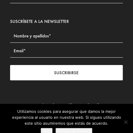
SUSCRÍBETE A LA NEWSLETTER
SUSCRIBIRSE
Utilizamos cookies para asegurar que damos la mejor
Contacto
|
Aviso legal
|
Política de privacidad
|
Política de
experiencia al usuario en nuestra web. Si sigues utilizando
Cookies
este sitio asumiremos que estás de acuerdo.
© Fundación Civismo 2025
Vale
Politica de Cookies