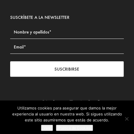
SUSCRÍBETE A LA NEWSLETTER
SUSCRIBIRSE
Utilizamos cookies para asegurar que damos la mejor
Contacto
|
Aviso legal
|
Política de privacidad
|
Política de
experiencia al usuario en nuestra web. Si sigues utilizando
Cookies
este sitio asumiremos que estás de acuerdo.
© Fundación Civismo 2025
Vale
Politica de Cookies