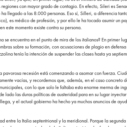
 regiones con mayor grado de contagio. En efecto, Sileri es Senad
o ha llegado a las 8.000 personas. Eso sí, Silleri, a diferencia t
co), es médico de profesión, y por ello le ha tocado asumir un p
 en este momento existe contra su persona.
na se encuentra en el punto de mira de los italianos?
En primer lu
ombras sobre su formación, con acusaciones de plagio en defensa d
Azzolina tenía la intención de suspender las clases hasta ya sept
una pavorosa recesión está comenzando a asomar con fuerza. Ciud
amente vacías, y recordemos que, además, en el caso concreto d
 municipales, con lo que solo le faltaba esta enorme merma de ing
 lado las duras políticas de austeridad para en su lugar inyectar
llega, y el actual gobierno ha hecho ya muchos anuncios de ayud
tad entre la Italia septentrional y la meridional. Porque la segun