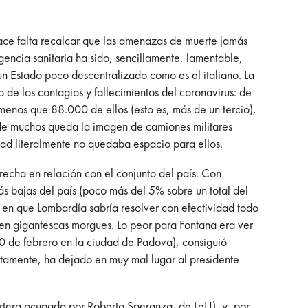
hace falta recalcar que las amenazas de muerte jamás
gencia sanitaria ha sido, sencillamente, lamentable,
un Estado poco descentralizado como es el italiano. La
 de los contagios y fallecimientos del coronavirus: de
menos que 88.000 de ellos (esto es, más de un tercio),
a de muchos queda la imagen de camiones militares
d literalmente no quedaba espacio para ellos.
echa en relación con el conjunto del país. Con
ás bajas del país (poco más del 5% sobre un total del
n en que Lombardía sabría resolver con efectividad todo
 en gigantescas morgues. Lo peor para Fontana era ver
20 de febrero en la ciudad de Padova), consiguió
rtamente, ha dejado en muy mal lugar al presidente
(cartera ocupada por Roberto Speranza, de LeU), y, por