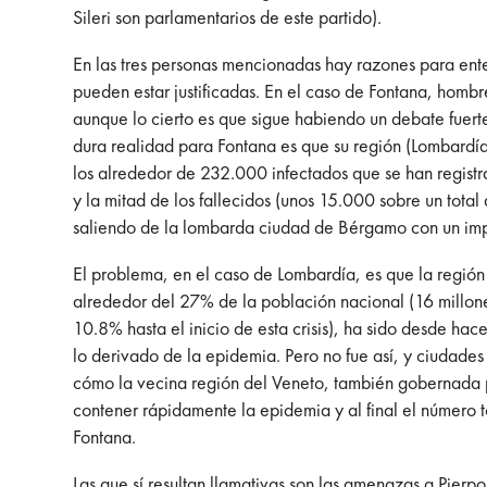
Sileri son parlamentarios de este partido).
En las tres personas mencionadas hay razones para ente
pueden estar justificadas. En el caso de Fontana, hombr
aunque lo cierto es que sigue habiendo un debate fuerte
dura realidad para Fontana es que su región (Lombardía,
los alrededor de 232.000 infectados que se han registr
y la mitad de los fallecidos (unos 15.000 sobre un tota
saliendo de la lombarda ciudad de Bérgamo con un imp
El problema, en el caso de Lombardía, es que la región
alrededor del 27% de la población nacional (16 millones
10.8% hasta el inicio de esta crisis), ha sido desde h
lo derivado de la epidemia. Pero no fue así, y ciudade
cómo la vecina región del Veneto, también gobernada po
contener rápidamente la epidemia y al final el número 
Fontana.
Las que sí resultan llamativas son las amenazas a Pierp