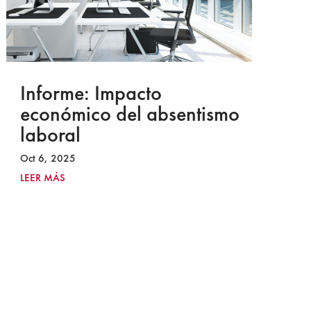
Informe: Impacto
I
económico del absentismo
I
laboral
S
I
Oct 6, 2025
2
LEER MÁS
Ju
LE