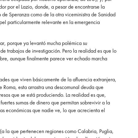
or por el Lazio, donde, a pesar de encontrarse la
anto de Speranza como de la otra viceministra de Sanidad
apel particularmente relevante en la emergencia
gar, porque ya levantó mucha polémica su
e trabajos de investigación. Pero la realidad es que lo
iembre, aunque finalmente parece ver echado marcha
ades que viven básicamente de la afluencia extranjera,
e Roma, esta arrastra una descomunal deuda que
resos que se está produciendo. La realidad es que,
 fuertes sumas de dinero que permitan sobrevivir a la
as económicas que nadie ve, lo que acrecienta el
da (a la que pertenecen regiones como Calabria, Puglia,