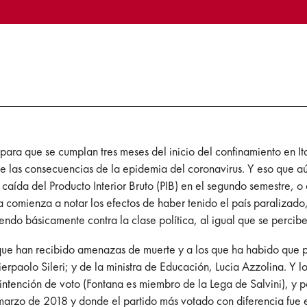
ra que se cumplan tres meses del inicio del confinamiento en Ita
se las consecuencias de la epidemia del coronavirus. Y eso que 
caída del Producto Interior Bruto (PIB) en el segundo semestre, o
ya comienza a notar los efectos de haber tenido el país paraliza
ndo básicamente contra la clase política, al igual que se percibe 
que han recibido amenazas de muerte y a los que ha habido que po
erpaolo Sileri; y de la ministra de Educación, Lucia Azzolina.
Y l
e intención de voto (Fontana es miembro de la Lega de Salvini), y 
 marzo de 2018 y donde el partido más votado con diferencia fue 