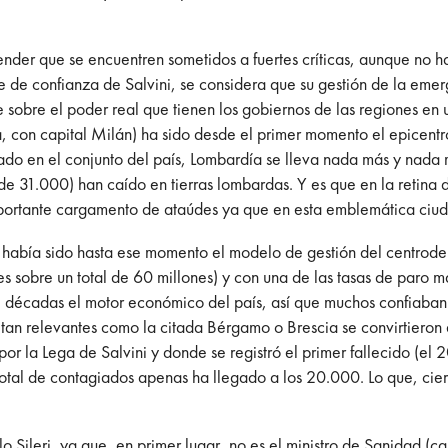
nder que se encuentren sometidos a fuertes críticas, aunque no 
e de confianza de Salvini, se considera que su gestión de la emer
 sobre el poder real que tienen los gobiernos de las regiones en 
 con capital Milán) ha sido desde el primer momento el epicentro
ado en el conjunto del país, Lombardía se lleva nada más y nada 
l de 31.000) han caído en tierras lombardas. Y es que en la retin
ortante cargamento de ataúdes ya que en esta emblemática ciuda
 había sido hasta ese momento el modelo de gestión del centroder
 sobre un total de 60 millones) y con una de las tasas de paro m
ace décadas el motor económico del país, así que muchos confiaba
s tan relevantes como la citada Bérgamo o Brescia se convirtieron
r la Lega de Salvini y donde se registró el primer fallecido (el 
total de contagiados apenas ha llegado a los 20.000. Lo que, cie
olo Sileri, ya que, en primer lugar, no es el ministro de Sanidad 