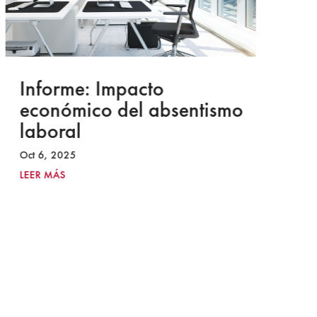
Informe: Impacto
I
económico del absentismo
I
laboral
S
I
Oct 6, 2025
2
LEER MÁS
Ju
LE