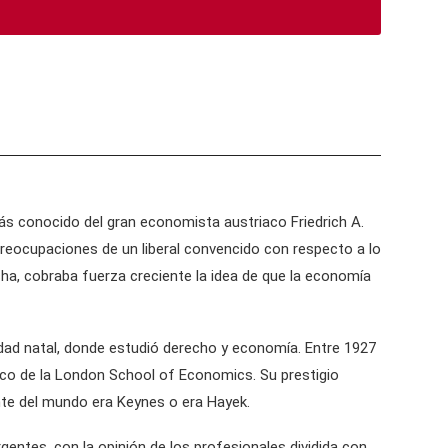
 más conocido del gran economista austriaco Friedrich A.
 preocupaciones de un liberal convencido con respecto a lo
echa, cobraba fuerza creciente la idea de que la economía
udad natal, donde estudió derecho y economía. Entre 1927
tico de la London School of Economics. Su prestigio
nte del mundo era Keynes o era Hayek.
gentes, con la opinión de los profesionales dividida con