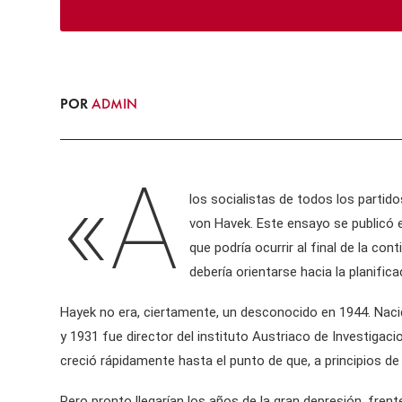
POR
ADMIN
«A
los socialistas de todos los partid
von Havek. Este ensayo se publicó e
que podría ocurrir al final de la co
debería orientarse hacia la planifica
Hayek no era, ciertamente, un desconocido en 1944. Nacid
y 1931 fue director del instituto Austriaco de Investiga
creció rápidamente hasta el punto de que, a principios d
Pero pronto llegarían los años de la gran depresión, fren