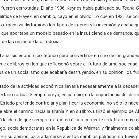
 fueron derrotadas. El año 1936, Keynes había publicado su
Teoría 
ítica de Hayek, en cambio, cayó en el olvido. Lo que en 1931 se con
expansiva distorsiona los tipos de interés y la inversión y acaba ge
na que aportaba un modelo basado en la insuficiencia de demanda, q
de las reglas de la ortodoxia.
 análisis económico teórico para convertirse en uno de los grandes 
serie de libros en los que reflexionó sobre el futuro de urna socied
or los de un socialismo que acabaría destruyendo, en su opinión, lo
Estado de la actividad económica llevaría necesariamente a la decade
tario radical. Siempre creyó, en cambio, en la importancia del derec
Estado pretende controlar y planificar la economía, no sólo lo hace m
 abre el camino hacia la tiranía Y, en su libro, utilizó el ejemplo de 
ó la idea de que siempre existió en él una corriente estatista muy
uego, socialdemócratas en la República de Weimar; y finalmente cola
, en su opinión, para adaptarse a estos cambios políticos no tuvi