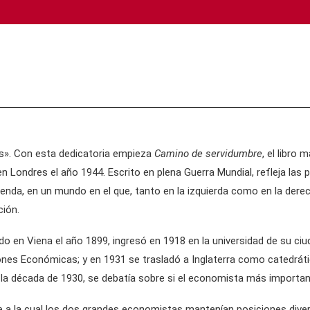
os». Con esta dedicatoria empieza
Camino de servidumbre
, el libro
n Londres el año 1944. Escrito en plena Guerra Mundial, refleja las
ntienda, en un mundo en el que, tanto en la izquierda como en la der
ción.
o en Viena el año 1899, ingresó en 1918 en la universidad de su ci
ciones Económicas; y en 1931 se trasladó a Inglaterra como catedrá
e la década de 1930, se debatía sobre si el economista más importa
te a la cual los dos grandes economistas mantenían posiciones diver