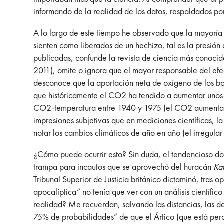
informando de la realidad de los datos, respaldados por 
A lo largo de este tiempo he observado que la mayoría 
sienten como liberados de un hechizo, tal es la presión
publicadas, confunde la revista de ciencia más conoci
2011), omite o ignora que el mayor responsable del ef
desconoce que la aportación neta de oxígeno de los bosq
que históricamente el CO2 ha tendido a aumentar unos 
CO2-temperatura entre 1940 y 1975 (el CO2 aumentaba 
impresiones subjetivas que en mediciones científicas, l
notar los cambios climáticos de año en año (el irregul
¿Cómo puede ocurrir esto? Sin duda, el tendencioso d
trampa para incautos que se aprovechó del huracán
Kat
Tribunal Superior de Justicia británico dictaminó, tras op
apocalíptica” no tenía que ver con un análisis científico
realidad? Me recuerdan, salvando las distancias, las 
75% de probabilidades” de que el Ártico (que está perd