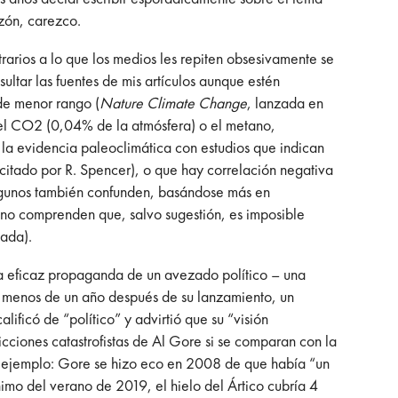
zón, carezco.
arios a lo que los medios les repiten obsesivamente se
ultar las fuentes de mis artículos aunque estén
 de menor rango (
Nature Climate Change
, lanzada en
 el CO2 (0,04% de la atmósfera) o el metano,
 la evidencia paleoclimática con estudios que indican
itado por R. Spencer), o que hay correlación negativa
Algunos también confunden, basándose más en
 y no comprenden que, salvo sugestión, es imposible
cada).
a eficaz propaganda de un avezado político – una
e, menos de un año después de su lanzamiento, un
alificó de “político” y advirtió que su “visión
ciones catastrofistas de Al Gore si se comparan con la
n ejemplo: Gore se hizo eco en 2008 de que había “un
imo del verano de 2019, el hielo del Ártico cubría 4