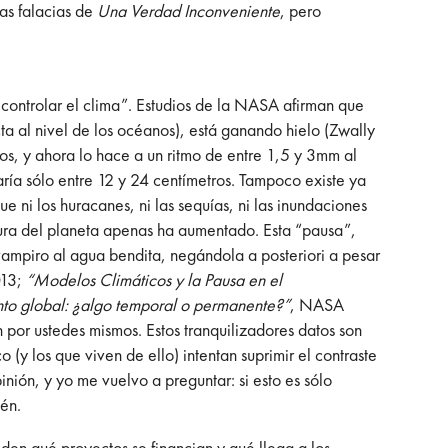
las falacias de
Una Verdad Inconveniente
, pero
controlar el clima”. Estudios de la NASA afirman que
ta al nivel de los océanos), está ganando hielo (Zwally
os, y ahora lo hace a un ritmo de entre 1,5 y 3mm al
ía sólo entre 12 y 24 centímetros. Tampoco existe ya
ni los huracanes, ni las sequías, ni las inundaciones
ura del planeta apenas ha aumentado. Esta “pausa”,
 vampiro al agua bendita, negándola a posteriori a pesar
013;
“Modelos Climáticos y la Pausa en el
nto global: ¿algo temporal o permanente?”
, NASA
 por ustedes mismos. Estos tranquilizadores datos son
(y los que viven de ello) intentan suprimir el contraste
nión, y yo me vuelvo a preguntar: si esto es sólo
ién.
den qué proyectos se financian y qué llega a los