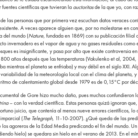
fuentes científicas que tuvieran la
auctoritas
de la que yo, con ra
de las personas que por primera vez escuchan datos veraces contr
 existente. A veces aparece alguien que, por no molestarse en cons
da del mundo (
Nature
, fundada en 1869) con su publicación filial
ecto invernadero es el vapor de agua y no gases residuales como
ues es insignificante, y pasa por alto que existe controversia en
800 años después que las temperaturas (Vakulenko et al, 2004, c
mientras el planeta se enfriaba) y muy débil en el siglo XXI. 
a variabilidad de la meteorología local con el clima del planeta,
ar ritmo de calentamiento global desde 1979 es de 0,15°C por dé
ocumental de Gore hizo mucho daño, pues muchos confundieron l
rina
– con la verdad científica. Estas personas quizá ignoran qu
ortuno juicio, que contenía al menos nueve errores científicos, lo c
 imparcial (
The Telegraph
, 11-10-2007). ¿Qué queda de las predic
de los agoreros de la Edad Media predicando el fin del mundo. U
iendo hielo) se quedara sin hielo en el verano de 2013. En el mín