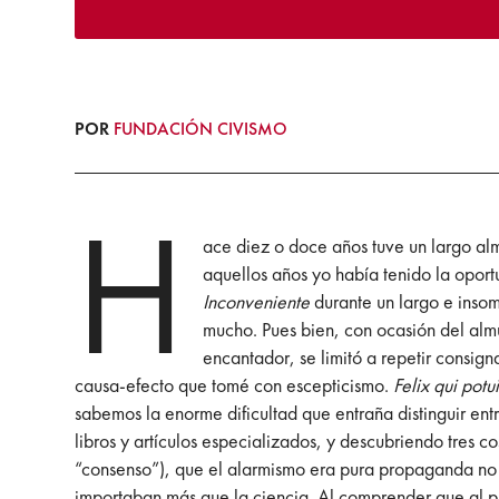
POR
FUNDACIÓN CIVISMO
H
ace diez o doce años tuve un largo al
aquellos años yo había tenido la opor
Inconveniente
durante un largo e insom
mucho. Pues bien, con ocasión del almu
encantador, se limitó a repetir consign
causa-efecto que tomé con escepticismo.
Felix qui pot
sabemos la enorme dificultad que entraña distinguir en
libros y artículos especializados, y descubriendo tres c
“consenso”), que el alarmismo era pura propaganda no 
importaban más que la ciencia. Al comprender que al p