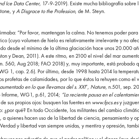
nd Ice Data Center
, 17-9-2019). Existe mucha bibliografía sobre 
stone, y
A Disgrace to the Profession
, de M. Steyn.
firmaba: “Por favor, mantengan la calma. No tenemos poder para 
tico (cuyo volumen de hielo es relativamente irrelevante y no afec
ando desde el mínimo de la última glaciación hace unos 20.000 añ
y Dean, 2011). A este ritmo, en 2100 el nivel del mar aumentar
. 560, Aug 2018; FAO 2018) y, muy importante, está probado que 
WG 1, cap. 2.6). Por último, desde 1998 hasta 2014 la temperat
e los profetas de calamidades, por lo que éstos la rehuyen como el
aumentado en lo que llevamos del s. XXI
”,
Nature
, n.501, sep. 2
 Informe, WG1, p.61, 2014;
“La reciente pausa en el calentamie
de sus propios ojos: busquen las fuentes en
www.fpcs.es
y juzguen
 ¿por qué? En todo Occidente, los militantes del cambio climático 
, a quienes hacen uso de la libertad de ciencia, pensamiento y opi
? Verdad y libertad van siempre unidas, y mentira y opresión, tamb
hower nos advertía de que el poder político y el dinero (que deci