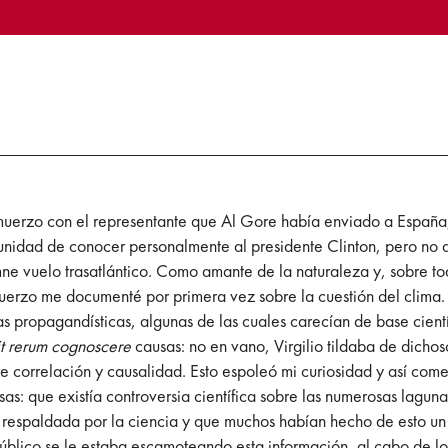
muerzo con el representante que Al Gore había enviado a España
tunidad de conocer personalmente al presidente Clinton, pero no
ne vuelo trasatlántico. Como amante de la naturaleza y, sobre t
erzo me documenté por primera vez sobre la cuestión del clima. P
as propagandísticas, algunas de las cuales carecían de base cientí
uit rerum cognoscere
causas: no en vano, Virgilio tildaba de dichos
tre correlación y causalidad. Esto espoleó mi curiosidad y así c
osas: que existía controversia científica sobre las numerosas lagu
respaldada por la ciencia y que muchos habían hecho de esto un
úblico se le estaba escamoteando esta información, al cabo de lo