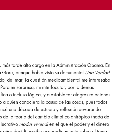
, más tarde alto cargo en la Administración Obama. En
 a Gore, aunque había visto su documental
Una Verdad
odo, del mar, la cuestión medioambiental me interesaba
ara mi sorpresa, mi interlocutor, por lo demás
fica o incluso lógica, y a establecer alegres relaciones
o a quien conociera la causa de las cosas, pues todos
omencé una década de estudio y reflexión devorando
nas de la teoría del cambio climático antrópico (nada de
 lucrativo
modus vivendi
en el que el poder y el dinero
s años decidí escribir esporádicamente sobre el tema