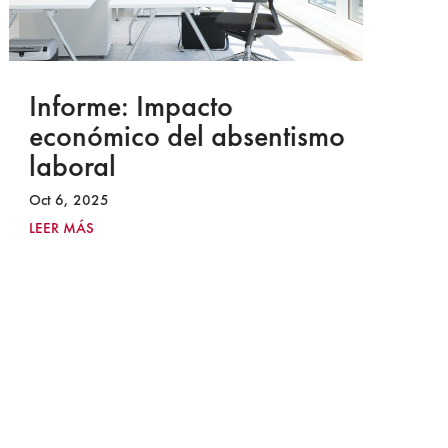
Informe: Impacto
I
económico del absentismo
I
laboral
S
I
Oct 6, 2025
2
LEER MÁS
Ju
LE