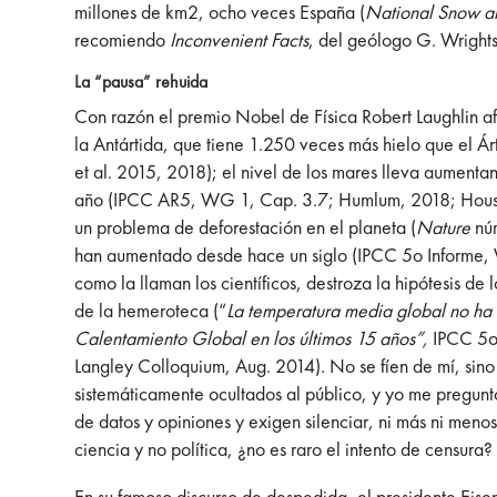
millones de km2, ocho veces España (
National Snow a
recomiendo
Inconvenient Facts
, del geólogo G. Wright
La “pausa” rehuida
Con razón el premio Nobel de Física Robert Laughlin a
la Antártida, que tiene 1.250 veces más hielo que el Ár
et al. 2015, 2018); el nivel de los mares lleva aument
año (IPCC AR5, WG 1, Cap. 3.7; Humlum, 2018; Houston 
un problema de deforestación en el planeta (
Nature
núm
han aumentado desde hace un siglo (IPCC 5o Informe, 
como la llaman los científicos, destroza la hipótesis d
de la hemeroteca (“
La temperatura media global no ha 
Calentamiento Global en los últimos 15 años”,
IPCC 5o
Langley Colloquium, Aug. 2014). No se fíen de mí, sino 
sistemáticamente ocultados al público, y yo me pregunto:
de datos y opiniones y exigen silenciar, ni más ni menos
ciencia y no política, ¿no es raro el intento de censura
En su famoso discurso de despedida, el presidente Eisen