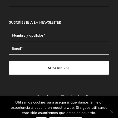
SUSCRÍBETE A LA NEWSLETTER
SUSCRIBIRSE
Utilizamos cookies para asegurar que damos la mejor
Contacto
|
Aviso legal
|
Política de privacidad
|
Política de
experiencia al usuario en nuestra web. Si sigues utilizando
Cookies
este sitio asumiremos que estás de acuerdo.
© Fundación Civismo 2025