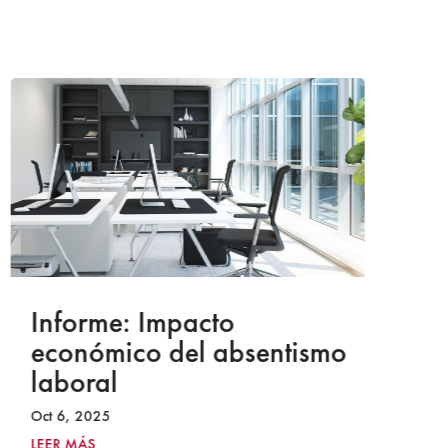
Informe: Impacto
I
económico del absentismo
I
laboral
S
I
Oct 6, 2025
2
LEER MÁS