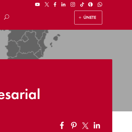
ÚNETE
esarial