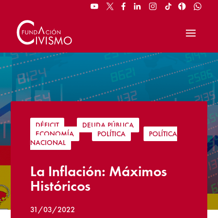
DÉFICIT
|
DEUDA PÚBLICA
|
ECONOMÍA
|
POLÍTICA
|
POLÍTICA
NACIONAL
La Inflación: Máximos
Históricos
31/03/2022