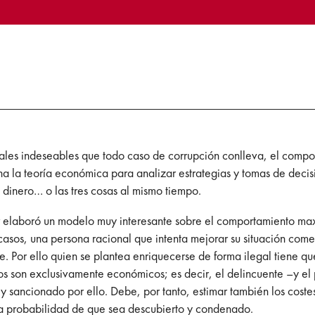
ales indeseables que todo caso de corrupción conlleva, el compor
a la teoría económica para analizar estrategias y tomas de decis
, dinero… o las tres cosas al mismo tiempo.
elaboró un modelo muy interesante sobre el comportamiento maxim
 casos, una persona racional que intenta mejorar su situación come
. Por ello quien se plantea enriquecerse de forma ilegal tiene que
os son exclusivamente económicos; es decir, el delincuente –y el p
 y sancionado por ello. Debe, por tanto, estimar también los cost
la probabilidad de que sea descubierto y condenado.