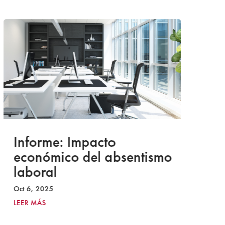
Informe: Impacto
I
económico del absentismo
I
laboral
S
I
Oct 6, 2025
2
LEER MÁS
Ju