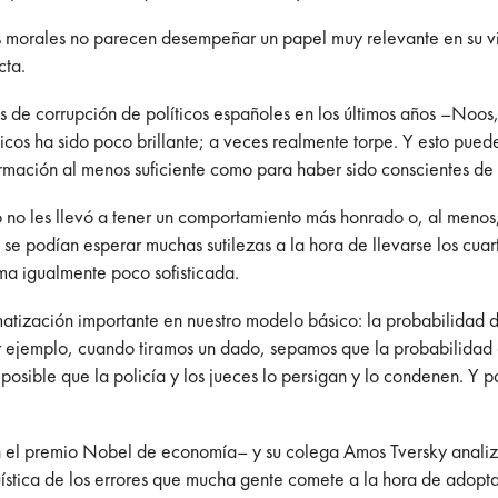
os morales no parecen desempeñar un papel muy relevante en su vid
cta.
s de corrupción de políticos españoles en los últimos años –Noos,
ticos ha sido poco brillante; a veces realmente torpe. Y esto pue
ormación al menos suficiente como para haber sido conscientes de 
to no les llevó a tener un comportamiento más honrado o, al meno
se podían esperar muchas sutilezas a la hora de llevarse los cuar
rma igualmente poco sofisticada.
 matización importante en nuestro modelo básico: la probabilidad
por ejemplo, cuando tiramos un dado, sepamos que la probabilidad 
osible que la policía y los jueces lo persigan y lo condenen. Y pa
 el premio Nobel de economía– y su colega Amos Tversky analiz
ística de los errores que mucha gente comete a la hora de adoptar