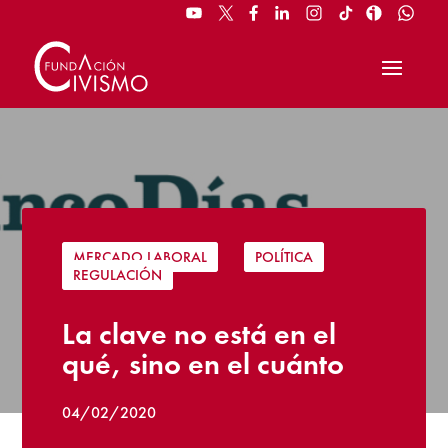
MERCADO LABORAL
|
POLÍTICA
|
REGULACIÓN
La clave no está en el
qué, sino en el cuánto
04/02/2020