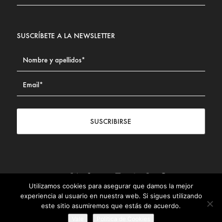
SUSCRÍBETE A LA NEWSLETTER
SUSCRIBIRSE
Utilizamos cookies para asegurar que damos la mejor
Contacto
|
Aviso legal
|
Política de privacidad
|
Política de
experiencia al usuario en nuestra web. Si sigues utilizando
Cookies
este sitio asumiremos que estás de acuerdo.
© Fundación Civismo 2025
Vale
Politica de Cookies