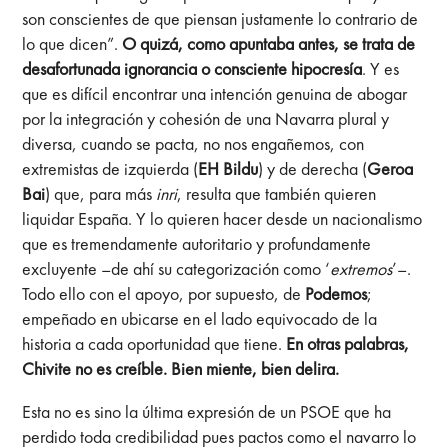
son conscientes de que piensan justamente lo contrario de
lo que dicen”.
O quizá, como apuntaba antes, se trata de
desafortunada ignorancia o consciente hipocresía
. Y es
que es difícil encontrar una intención genuina de abogar
por la integración y cohesión de una Navarra plural y
diversa, cuando se pacta, no nos engañemos, con
extremistas de izquierda (
EH Bildu
) y de derecha (
Geroa
Bai
) que, para más
inri
, resulta que también quieren
liquidar España. Y lo quieren hacer desde un nacionalismo
que es tremendamente autoritario y profundamente
excluyente –de ahí su categorización como ‘
extremos
’–.
Todo ello con el apoyo, por supuesto, de
Podemos
;
empeñado en ubicarse en el lado equivocado de la
historia a cada oportunidad que tiene.
En otras palabras,
Chivite no es creíble. Bien miente, bien delira.
Esta no es sino la última expresión de un PSOE que ha
perdido toda credibilidad pues pactos como el navarro lo