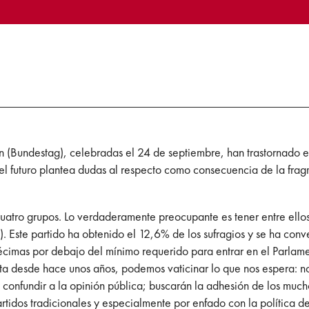
 (Bundestag), celebradas el 24 de septiembre, han trastornado el
 el futuro plantea dudas al respecto como consecuencia de la frag
 cuatro grupos. Lo verdaderamente preocupante es tener entre ello
 Este partido ha obtenido el 12,6% de los sufragios y se ha conver
écimas por debajo del mínimo requerido para entrar en el Parlame
a desde hace unos años, podemos vaticinar lo que nos espera: no 
 confundir a la opinión pública; buscarán la adhesión de los muc
rtidos tradicionales y especialmente por enfado con la política de