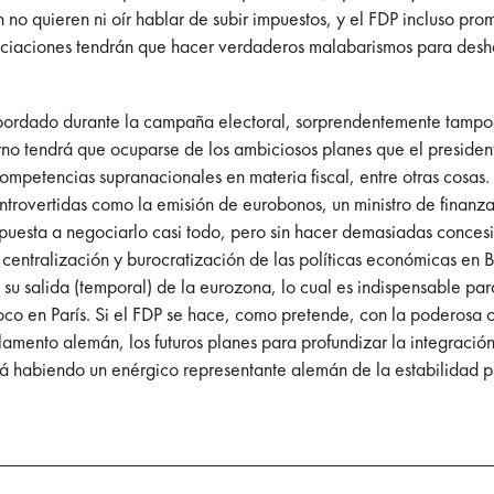
ión no quieren ni oír hablar de subir impuestos, y el FDP incluso p
gociaciones tendrán que hacer verdaderos malabarismos para desh
bordado durante la campaña electoral, sorprendentemente tampo
no tendrá que ocuparse de los ambiciosos planes que el preside
petencias supranacionales en materia fiscal, entre otras cosas. S
ntrovertidas como la emisión de eurobonos, un ministro de finanz
puesta a negociarlo casi todo, pero sin hacer demasiadas concesio
centralización y burocratización de las políticas económicas en
 su salida (temporal) de la eurozona, lo cual es indispensable pa
co en París. Si el FDP se hace, como pretende, con la poderosa c
amento alemán, los futuros planes para profundizar la integració
á habiendo un enérgico representante alemán de la estabilidad p