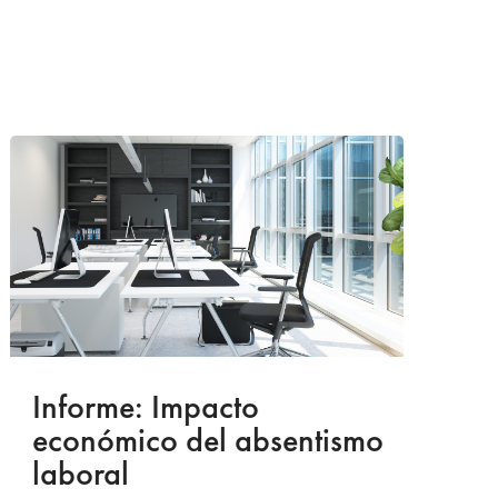
Informe: Impacto
I
económico del absentismo
I
laboral
S