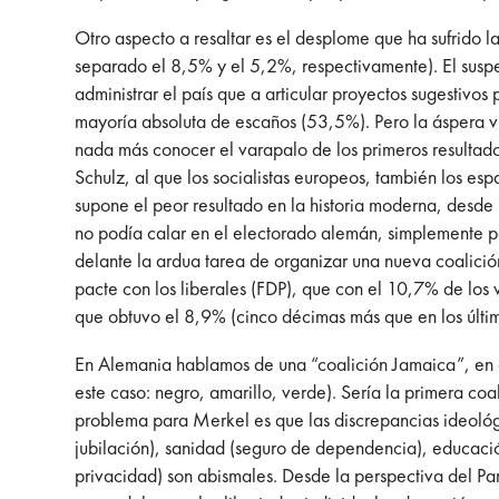
Otro aspecto a resaltar es el desplome que ha sufrido 
separado el 8,5% y el 5,2%, respectivamente). El suspe
administrar el país que a articular proyectos sugestivos
mayoría absoluta de escaños (53,5%). Pero la áspera 
nada más conocer el varapalo de los primeros resultados
Schulz, al que los socialistas europeos, también los e
supone el peor resultado en la historia moderna, desde
no podía calar en el electorado alemán, simplemente por
delante la ardua tarea de organizar una nueva coalic
pacte con los liberales (FDP), que con el 10,7% de los 
que obtuvo el 8,9% (cinco décimas más que en los últim
En Alemania hablamos de una “coalición Jamaica”, en al
este caso: negro, amarillo, verde). Sería la primera coal
problema para Merkel es que las discrepancias ideológi
jubilación), sanidad (seguro de dependencia), educación
privacidad) son abismales. Desde la perspectiva del Part