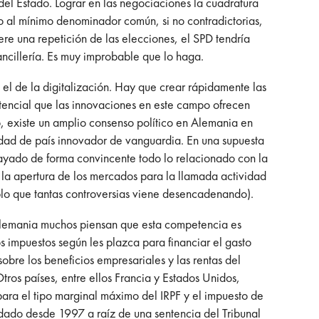
del Estado. Lograr en las negociaciones la cuadratura
so al mínimo denominador común, si no contradictorias,
ere una repetición de las elecciones, el SPD tendría
cancillería. Es muy improbable que lo haga.
el de la digitalización. Hay que crear rápidamente las
tencial que las innovaciones en este campo ofrecen
, existe un amplio consenso político en Alemania en
cidad de país innovador de vanguardia. En una supuesta
rayado de forma convincente todo lo relacionado con la
 y la apertura de los mercados para la llamada actividad
plo que tantas controversias viene desencadenando).
 Alemania muchos piensan que esta competencia es
os impuestos según les plazca para financiar el gasto
obre los beneficios empresariales y las rentas del
tros países, entre ellos Francia y Estados Unidos,
ara el tipo marginal máximo del IRPF y el impuesto de
udado desde 1997 a raíz de una sentencia del Tribunal