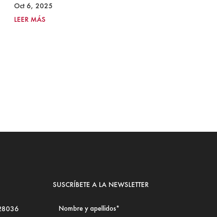
I
Oct 6, 2025
2
LEER MÁS
Ju
LE
SUSCRÍBETE A LA NEWSLETTER
 28036