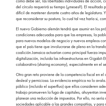
como debe ser, las libertades individuales de acción, c
del círculo requerirá su tiempo (¿meses?). El resultado
difícil de mantener durante cuatro años de legislatura. 
que reconsiderar su postura, lo cual tal vez haría si, c
El nuevo Gobierno alemán tendrá que asumir en los próx
condiciones adecuadas para que las empresas, la pobla
para nuevos modelos de negocio y nuevos empleos con la
que el país tiene que involucrarse de pleno en la tran
coalición Jamaica actuarían como principal fuerza impu
digitalización, incluida las infraestructuras en Gigabit
colaborativa (sharing economy), especialmente en el se
Otro gran reto proviene de la competencia fiscal en e
desleal y perniciosa. La evidencia empírica no lo avala.
público (incluido el superfluo) que ellos consideren ade
trabajo promueven la fuga de capitales, ahuyentan inver
planean una reducción de impuestos. Por ello, no sería
sociedades aplicable a las grandes compañías, y para r