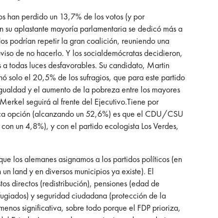
os han perdido un 13,7% de los votos (y por
on su aplastante mayoría parlamentaria se dedicó más a
dos podrían repetir la gran coalición, reuniendo una
iso de no hacerlo. Y los socialdemócratas decidieron,
s a todas luces desfavorables. Su candidato, Martin
ó solo el 20,5% de los sufragios, que para este partido
sigualdad y el aumento de la pobreza entre los mayores
Merkel seguirá al frente del Ejecutivo.Tiene por
única opción (alcanzando un 52,6%) es que el CDU/CSU
 con un 4,8%), y con el partido ecologista Los Verdes,
ue los alemanes asignamos a los partidos políticos (en
 un land y en diversos municipios ya existe). El
os directos (redistribución), pensiones (edad de
efugiados) y seguridad ciudadana (protección de la
menos significativa, sobre todo porque el FDP prioriza,