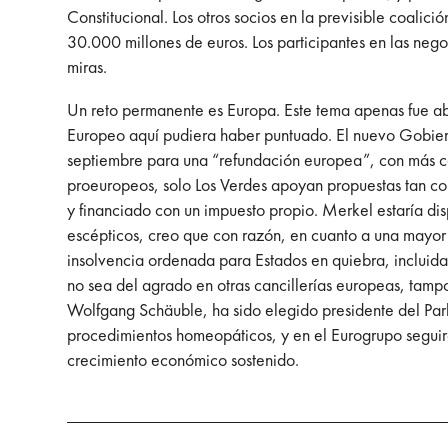
Constitucional. Los otros socios en la previsible coalic
30.000 millones de euros. Los participantes en las ne
miras.
Un reto permanente es Europa. Este tema apenas fue a
Europeo aquí pudiera haber puntuado. El nuevo Gobier
septiembre para una “refundación europea”, con más com
proeuropeos, solo Los Verdes apoyan propuestas tan co
y financiado con un impuesto propio. Merkel estaría dis
escépticos, creo que con razón, en cuanto a una mayor 
insolvencia ordenada para Estados en quiebra, incluida
no sea del agrado en otras cancillerías europeas, tampo
Wolfgang Schäuble, ha sido elegido presidente del Parl
procedimientos homeopáticos, y en el Eurogrupo seguir
crecimiento económico sostenido.