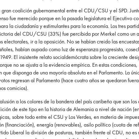
la gran coalición gubernamental entre el CDU/CSU y el SPD. Junt
nso fue merecido porque en la pasada legislatura el Ejecutivo c
 para la ciudadanía y estimulantes para la economía. Los tres parti
victoria del CDU/CSU (33%) fue percibida por Merkel como un av
 electorales, ir a la oposición. No se habían creido las encuesta
spañoles, habían aupado como luz de esperanza progresista, cosech
 1949. El insistente relato socialdemócrata sobre la creciente de
que no se ajusta a la evidencia empírica. En estas condiciones, 
ión que disponga de una mayoría absoluta en el Parlamento. La 
votos regresan al Parlamento (hace cuatro años se quedaron fuera
os comicios).
usión a los colores de la bandera del país caribeño que son los q
ición de este tipo en la historia de Alemania a nivel de nación (en
cas, sobre todo entre el CSU y Los Verdes, en materia de impuest
 (financiación), energía (renovables), asilo político (cuota de r
ido Liberal la división de posturas, también frente al CDU, no es 