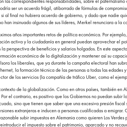
on las correspondientes responsabilidades, sobre el paternalismo 
 podría ser un acuerdo frágil, atiborrado de fórmulas de compromi
Y si al final no hubiera acuerdo de gobierno, y dado que nadie qui
omo han insinuado algunos de sus líderes, Merkel renunciara a la 
imos años importantes retos de política económica. Por ejemplo, 
ción activa y la ciudadanía en general puedan aprovechar el po
 perspectiva de beneficios y salarios holgados. En este aspecto
sformación económica de la digitalización y mantener así su capa
lsora los liberales, que ya durante la campaña electoral han sub
-Ethernet, la formación técnica de las personas a todas las edades
ctor de los servicios (la compañía de tráfico Uber, como el ejem
l contexto de la globalización. Como en otros países, también en
 Por el contrario, es positivo que los Gobiernos no puedan subir l
cuado, sino que tienen que saber que una excesiva presión fiscal s
siones extranjeras e inducen a personas cualificadas a emigrar. O
 razonable subir impuestos en Alemania como quieren Los Verdes p
eintroducir el impuesto sobre el patrimonio, aparcado y no reca