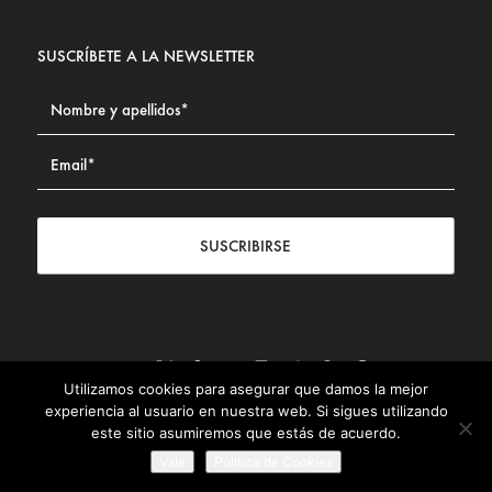
SUSCRÍBETE A LA NEWSLETTER
SUSCRIBIRSE
Utilizamos cookies para asegurar que damos la mejor
Contacto
|
Aviso legal
|
Política de privacidad
|
Política de
experiencia al usuario en nuestra web. Si sigues utilizando
Cookies
este sitio asumiremos que estás de acuerdo.
© Fundación Civismo 2025
Vale
Politica de Cookies