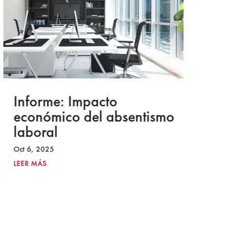
Informe: Impacto
I
económico del absentismo
I
laboral
S
I
Oct 6, 2025
2
LEER MÁS
Ju
LE