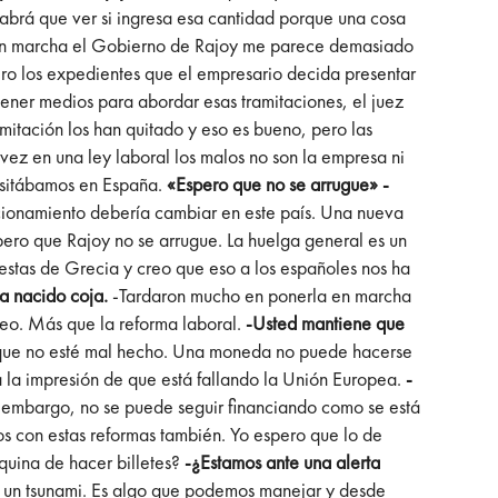
abrá que ver si ingresa esa cantidad porque una cosa
 en marcha el Gobierno de Rajoy me parece demasiado
ro los expedientes que el empresario decida presentar
 tener medios para abordar esas tramitaciones, el juez
mitación los han quitado y eso es bueno, pero las
vez en una ley laboral los malos no son la empresa ni
cesitábamos en España.
«Espero que no se arrugue»
-
ncionamiento debería cambiar en este país. Una nueva
pero que Rajoy no se arrugue. La huelga general es un
testas de Grecia y creo que eso a los españoles nos ha
ha nacido coja.
-Tardaron mucho en ponerla en marcha
leo. Más que la reforma laboral.
-Usted mantiene que
r que no esté mal hecho. Una moneda no puede hacerse
 la impresión de que está fallando la Unión Europea.
-
 embargo, no se puede seguir financiando como se está
os con estas reformas también. Yo espero que lo de
quina de hacer billetes?
-¿Estamos ante una alerta
s un tsunami. Es algo que podemos manejar y desde