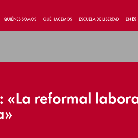
QUIÉNES SOMOS
QUÉ HACEMOS
ESCUELA DE LIBERTAD
EN
ES
 «La reformal labora
a»