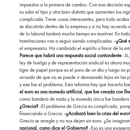
impuestos a la primera de cambio. Con esa decisión es
es subir el tipo y otra bien distinta que aumenten los ing
complicada. Tiene cosas interesantes, pero todo acaba
se discutirán dentro de la empresa y si no hay acuerdo 
de lo laboral tardará mucho tiempo en resolver. En todo
tramitaciones van a seguir siendo complicadas.
-¿Qué e
el empresario. Ha cambiado el espíritu a favor de la 
Parece que habrá una respuesta social contundente
-Sí,
ley de huelga y de representación sindical es ahora mu
tigre de papel porque es el paro de un día y luego no 
avisado de que no se puede ir demasiado lejos en las p
y ese fue el problema. Esta reforma hay que hacerla bi
el euro es una moneda artificial, que fue creada con fine
como bandera de nada y la moneda única fue bandera de
¿Grecia?
-El problema de Grecia es complicado, porqu
financiando a Grecia.
-¿Acabará bien la crisis del eur
Grecia se arregle y no nos dejen sin euro. ¿Se imagina
nacional, como dice el Gobierno?
-Eso es una exagera