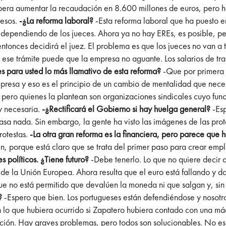
pera aumentar la recaudación en 8.600 millones de euros, pero h
resos.
-¿La reforma laboral?
-Esta reforma laboral que ha puesto
 dependiendo de los jueces. Ahora ya no hay EREs, es posible, pe
entonces decidirá el juez. El problema es que los jueces no van a
 ese trámite puede que la empresa no aguante. Los salarios de tra
s para usted lo más llamativo de esta reforma?
-Que por primera 
empresa y eso es el principio de un cambio de mentalidad que ne
 pero quienes la plantean son organizaciones sindicales cuyo fu
y necesaria.
-¿Rectificará el Gobierno si hay huelga general?
-Es
pasa nada. Sin embargo, la gente ha visto las imágenes de las pro
rotestas.
-La otra gran reforma es la financiera, pero parece que 
en, porque está claro que se trata del primer paso para crear emp
s políticos. ¿Tiene futuro?
-Debe tenerlo. Lo que no quiere deci
 la Unión Europea. Ahora resulta que el euro está fallando y da
e no está permitido que devalúen la moneda ni que salgan y, sin
o?
-Espero que bien. Los portugueses están defendiéndose y nosotr
n lo que hubiera ocurrido si Zapatero hubiera contado con una má
ción. Hay graves problemas, pero todos son solucionables. No e