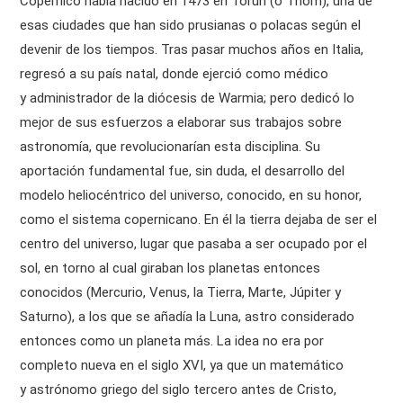
Copérnico había nacido en 1473 en Torun (o Thom), una de
esas ciudades que han sido prusianas o polacas según el
devenir de los tiempos. Tras pasar muchos años en Italia,
regresó a su país natal, donde ejerció como médico
y administrador de la diócesis de Warmia; pero dedicó lo
mejor de sus esfuerzos a elaborar sus trabajos sobre
astronomía, que revolucionarían esta disciplina. Su
aportación fundamental fue, sin duda, el desarrollo del
modelo heliocéntrico del universo, conocido, en su honor,
como el sistema copernicano. En él la tierra dejaba de ser el
centro del universo, lugar que pasaba a ser ocupado por el
sol, en torno al cual giraban los planetas entonces
conocidos (Mercurio, Venus, la Tierra, Marte, Júpiter y
Saturno), a los que se añadía la Luna, astro considerado
entonces como un planeta más. La idea no era por
completo nueva en el siglo XVI, ya que un matemático
y astrónomo griego del siglo tercero antes de Cristo,