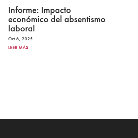
Informe: Impacto
I
económico del absentismo
I
laboral
S
I
Oct 6, 2025
2
LEER MÁS
Ju
LE