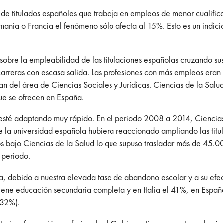
de titulados españoles que trabaja en empleos de menor cualific
emania o Francia el fenómeno sólo afecta al 15%. Esto es un indicio
sobre la empleabilidad de las titulaciones españolas cruzando sus 
carreras con escasa salida. Las profesiones con más empleos eran 
ran del área de Ciencias Sociales y Jurídicas. Ciencias de la Sal
ue se ofrecen en España.
e esté adaptando muy rápido. En el periodo 2008 a 2014, Ciencia
 la universidad española hubiera reaccionado ampliando las titu
dos bajo Ciencias de la Salud lo que supuso trasladar más de 45.
 periodo.
ia, debido a nuestra elevada tasa de abandono escolar y a su efec
ene educación secundaria completa y en Italia el 41%, en España 
(32%).