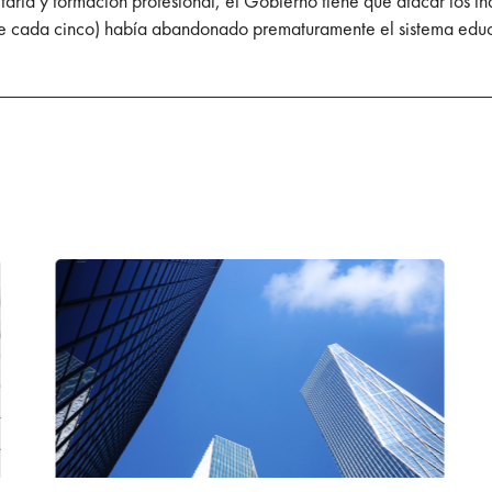
taria y formación profesional, el Gobierno tiene que atacar los ín
de cada cinco) había abandonado prematuramente el sistema educ