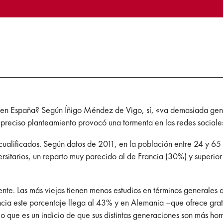
 en España? Según Íñigo Méndez de Vigo, sí, «va demasiada gente
mpreciso planteamiento provocó una tormenta en las redes sociale
cualificados. Según datos de 2011, en la población entre 24 y 65 
ersitarios, un reparto muy parecido al de Francia (30%) y superio
e. Las más viejas tienen menos estudios en términos generales q
ncia este porcentaje llega al 43% y en Alemania –que ofrece gratu
o que es un indicio de que sus distintas generaciones son más h