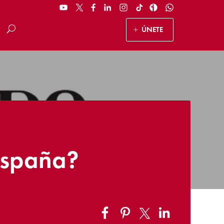
ÚNETE
España?