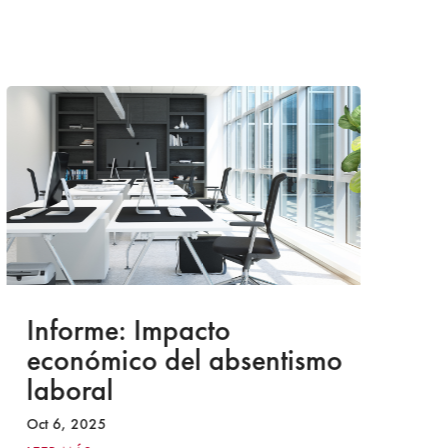
Informe: Impacto
I
económico del absentismo
I
laboral
S
I
Oct 6, 2025