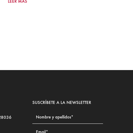
2
LEER MÁS
Ju
LE
SUSCRÍBETE A LA NEWSLETTER
 28036