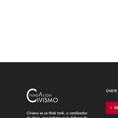
ÚNETE
Ú
Civismo es un think tank, o catalizador
de ideas, que trabaja en la defensa de