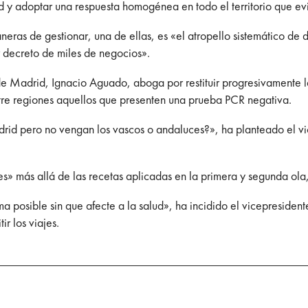
ud y adoptar una respuesta homogénea en todo el territorio que ev
ras de gestionar, una de ellas, es «el atropello sistemático de 
or decreto de miles de negocios».
e Madrid, Ignacio Aguado, aboga por restituir progresivamente l
e regiones aquellos que presenten una prueba PCR negativa.
drid pero no vengan los vascos o andaluces?», ha planteado el v
s» más allá de las recetas aplicadas en la primera y segunda ola
 posible sin que afecte a la salud», ha incidido el vicepresiden
r los viajes.