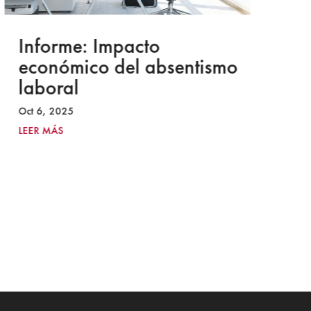
Informe: Impacto
I
económico del absentismo
I
laboral
S
I
Oct 6, 2025
2
LEER MÁS
Ju
LE