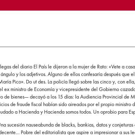
egas del diario El País le dijeron a la mujer de Rato: «Vete a casa
 ángulo y los adjetivos. Alguno de ellos confesaría después que e
ría Pico». Do ut des. La policía llegó sobre las cinco y, con ella
 ex ministro de Economía y vicepresidente del Gobierno cazado po
to de bienes— decayó a los 15 días: la Audiencia Provincial de
ndicios de fraude fiscal habían sido aireados por el propio ministro
raudado a Hacienda y Hacienda somos todos. Un oprobio para Espa
Una sucesión nauseabunda de blacks, bankias, datos y conjeturas 
decente… Pobre del editorialista que aspire a impresionar a sus l