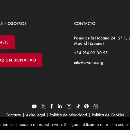
 A NOSOTROS
CONTACTO
Paseo de la Habana 24, 2º 1,
NETE
Madrid (España)
+34 914 02 30 95
AZ UN DONATIVO
info@civismo.org
Contacto
|
Aviso legal
|
Política de privacidad
|
Política de Cookies
© Fundación Civismo 2025
riencia al usuario en nuestra web. Si sigues utilizando este sitio asum