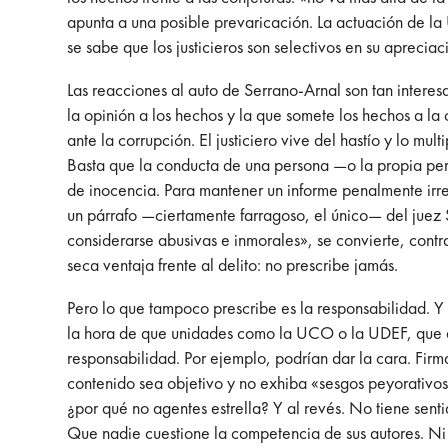
apunta a una posible prevaricación. La actuación de la
se sabe que los justicieros son selectivos en su aprecia
Las reacciones al auto de Serrano-Arnal son tan interes
la opinión a los hechos y la que somete los hechos a l
ante la corrupción. El justiciero vive del hastío y lo mu
Basta que la conducta de una persona —o la propia per
de inocencia. Para mantener un informe penalmente irrelev
un párrafo —ciertamente farragoso, el único— del juez 
considerarse abusivas e inmorales», se convierte, contra
seca ventaja frente al delito: no prescribe jamás.
Pero lo que tampoco prescribe es la responsabilidad. Y
la hora de que unidades como la UCO o la UDEF, que en
responsabilidad. Por ejemplo, podrían dar la cara. Fir
contenido sea objetivo y no exhiba «sesgos peyorativos
¿por qué no agentes estrella? Y al revés. No tiene sen
Que nadie cuestione la competencia de sus autores. Ni s