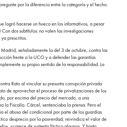
regunte por la diferencia entre la categoría y el hecho.
ue logró hacerse un hueco en los informativos, a pesar
 Con dos subtítulos: no valen las investigaciones
 ya prescritos.
de Madrid, señaladamente la del 3 de octubre, contra las
trucción frente a la UCO y a defender las garantías
 simplemente su propio sentido de la responsabilidad. La
tra Rato al vincular su presunta corrupción privada
to de aprovechar el proceso de privatizaciones de los
ndo, por encima del precio del mercado, a una
la Fiscalía. Cárcel, sentenciaba la prensa. Pero el
ia el abuso del condicional por parte de los guardias
tico desprecio por la posverdad, reivindica el valor de
tado», «carece de sustento fáctico alguno». Y hasta