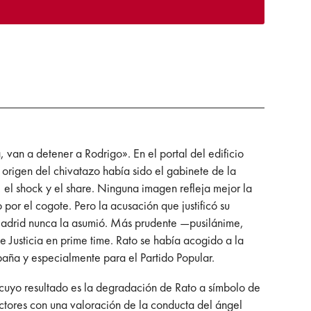
, van a detener a Rodrigo». En el portal del edificio
l origen del chivatazo había sido el gabinete de la
, el shock y el share. Ninguna imagen refleja mejor la
r el cogote. Pero la acusación que justificó su
 Madrid nunca la asumió. Más prudente —pusilánime,
 de Justicia en prime time. Rato se había acogido a la
ña y especialmente para el Partido Popular.
cuyo resultado es la degradación de Rato a símbolo de
ectores con una valoración de la conducta del ángel