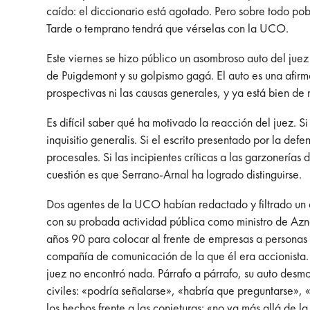
caído: el diccionario está agotado. Pero sobre todo pob
Tarde o temprano tendrá que vérselas con la UCO.
Este viernes se hizo público un asombroso auto del juez
de Puigdemont y su golpismo gagá. El auto es una afirma
prospectivas ni las causas generales, y ya está bien de 
Es difícil saber qué ha motivado la reacción del juez. S
inquisitio generalis. Si el escrito presentado por la de
procesales. Si las incipientes críticas a las garzonerías
cuestión es que Serrano-Arnal ha logrado distinguirse.
Dos agentes de la UCO habían redactado y filtrado un 
con su probada actividad pública como ministro de Azn
años 90 para colocar al frente de empresas a personas 
compañía de comunicación de la que él era accionista.
juez no encontró nada. Párrafo a párrafo, su auto desmo
civiles: «podría señalarse», «habría que preguntarse», 
los hechos frente a las conjeturas: «no va más allá de l