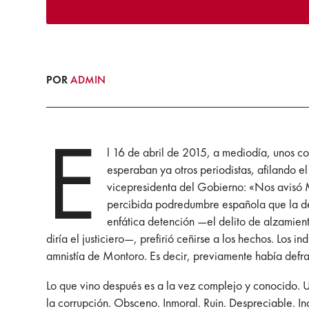
POR
ADMIN
E
l 16 de abril de 2015, a mediodía, unos col
esperaban ya otros periodistas, afilando el
vicepresidenta del Gobierno: «Nos avisó Ma
percibida podredumbre española que la del
enfática detención —el delito de alzamien
diría el justiciero—, prefirió ceñirse a los hechos. Los i
amnistía de Montoro. Es decir, previamente había def
Lo que vino después es a la vez complejo y conocido. 
la corrupción. Obsceno. Inmoral. Ruin. Despreciable. In