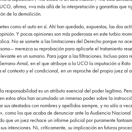
 UCO, afirma, «va más allá de la interpretación y garantías que r
ción de la demolición.
antes como el auto en sí. Ahí han quedado, expuestas, las dos acti
a opinión. Y pocas opiniones son más poderosas en este turbio mo
ltiplica. No se somete a las limitaciones del Derecho porque no acep
sona— merezca su reprobación para aplicarle el tratamiento reser
ante en un sumario. Para jugar a las filtraciones. Incluso para reto
Serrano-Arnal, en el que atribuye a la UCO la imputación a Rato 
 el contexto y el condicional, en un reproche del propio juez al ac
 la responsabilidad es un atributo esencial del poder legítimo. P
 estos años han acumulado un inmenso poder sobre la instrucción
mar sus atestados con nombres y apellidos siempre, y no sólo a v
», como los que acaba de denunciar ante la Audiencia Nacional la
tido que un juez rechace un informe policial por puramente fantas
us intenciones. Ni, críticamente, su implicación en futuros proced