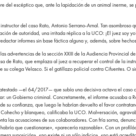
re del escéptico que, ante la lapidación de un animal inerme, se p
 instructor del caso Rato, Antonio Serrano-Arnal. Tan asombroso q
ción de autoridad, una irritada réplica a la UCO: ¡El juez soy yo!
redactar informes sin base fáctica alguna y, además, sobre hechos
i las advertencias de la sección XXIII de la Audiencia Provincial 
fensa de Rato, que emplaza al juez a recuperar el control de la ins
 de su colega Velasco. Si el gatillazo policial contra Cifuentes. O
atestado —el 64/2017— que subía una decisiva octava el caso con
ar: un Gobierno criminal. Concretamente, el informe acusaba a Ra
de su confianza, que luego le habrían devuelto el favor contrata
 Cohecho y blanqueo, calificaba la UCO. Malversación, agravaba 
nta las acusaciones de sus colaboradores. Con fría sorna, denunc
«habría que cuestionarse», «parecería razonable». Con un profilác
a mera suposición», «no existe ni un sólo indicio», «no está acredi