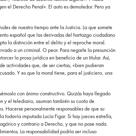
igen el Derecho Penal». El auto es demoledor. Pero ya
tudes de nuestro tiempo ante la Justicia. La que somete
mento español que las derivadas del hartazgo ciudadano
ta la distinción entre el delito y el reproche moral.
vado a un criminal. O peor. Para negarle la presunción
rcer la prosa jurídica en beneficio de un titular. Así,
de actividades que, de ser ciertas, «bien pudieran
usado. Y es que la moral tiene, para el justiciero, una
ensémoslo con ánimo constructivo. Quizás haya llegado
 y el telediario, asuman también su cuota de
eces. Hacerse personalmente responsables de que su
 todavía imputada Lucía Figar. Si hay jueces estrella,
magórico y contrario a Derecho, y que no pase nada.
imientos. La responsabilidad podría ser incluso