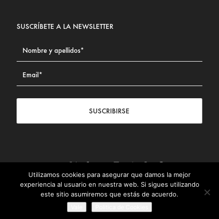
SUSCRÍBETE A LA NEWSLETTER
SUSCRIBIRSE
Utilizamos cookies para asegurar que damos la mejor
Contacto
|
Aviso legal
|
Política de privacidad
|
Política de
experiencia al usuario en nuestra web. Si sigues utilizando
Cookies
este sitio asumiremos que estás de acuerdo.
© Fundación Civismo 2025
Vale
Politica de Cookies