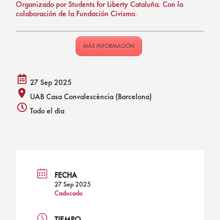
Organizado por Students for Liberty Cataluña. Con la
colaboración de la Fundación Civismo.
MÁS INFORMACIÓN
27 Sep 2025
calendar
UAB Casa Convalescència (Barcelona)
alt
place
Todo el día
icon
icon
clock
icon
FECHA
27 Sep 2025
Caducado
TIEMPO