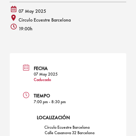
07 May 2025
calendar
Círculo Ecuestre Barcelona
alt
place
19:00h
icon
icon
clock
icon
FECHA
07 May 2025
Caducado
TIEMPO
7:00 pm - 8:30 pm
LOCALIZACIÓN
Círculo Ecuestre Barcelona
Calle Casanova 32 Barcelona