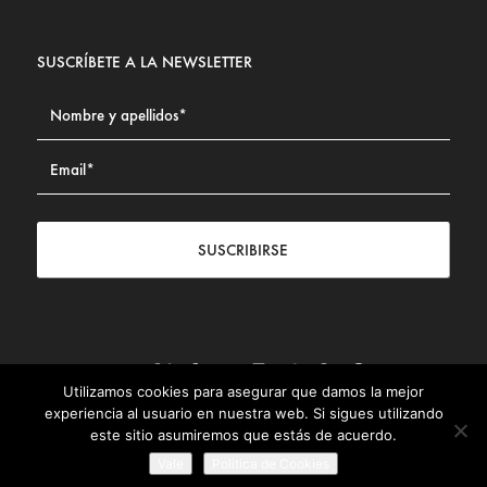
SUSCRÍBETE A LA NEWSLETTER
SUSCRIBIRSE
Utilizamos cookies para asegurar que damos la mejor
Contacto
|
Aviso legal
|
Política de privacidad
|
Política de
experiencia al usuario en nuestra web. Si sigues utilizando
Cookies
este sitio asumiremos que estás de acuerdo.
© Fundación Civismo 2025
Vale
Politica de Cookies