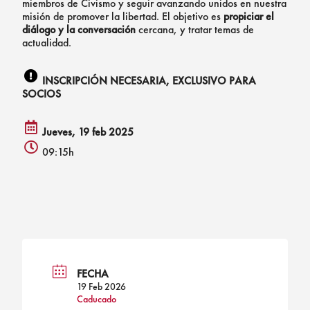
miembros de Civismo y seguir avanzando unidos en nuestra
misión de promover la libertad. El objetivo es
propiciar el
diálogo y la conversación
cercana, y tratar temas de
actualidad.
INSCRIPCIÓN NECESARIA, EXCLUSIVO PARA
exclamation
SOCIOS
circle
icon
Jueves, 19 feb 2025
calendar
09:15h
alt
clock
icon
icon
FECHA
19 Feb 2026
Caducado