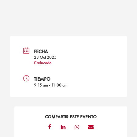
alt
clock
icon
icon
FECHA
23 Oct 2025
Caducado
TIEMPO
9:15 am - 11:00 am
COMPARTIR ESTE EVENTO