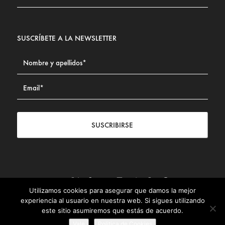
SUSCRÍBETE A LA NEWSLETTER
SUSCRIBIRSE
Utilizamos cookies para asegurar que damos la mejor
Contacto
|
Aviso legal
|
Política de privacidad
|
Política de
experiencia al usuario en nuestra web. Si sigues utilizando
Cookies
este sitio asumiremos que estás de acuerdo.
© Fundación Civismo 2025
Vale
Politica de Cookies