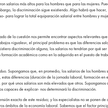
ron salarios más altos para los hombres que para las mujeres. Pue
bargo, la discriminación sigue existiendo. Algo habrá que hacer
- para lograr la total equiparación salarial entre hombres y mujeres
lado de la cuestión nos permite encontrar aspectos relevantes que
abajos «iguales», el principal problema es que las diferencias sal
istiera discriminación alguna, los salarios no tendrían por qué ser
 formación académica como en la adquirida en el puesto de trabajo
iduo. Supongamos que, en promedio, los salarios de los hombres 
 estas diferencias (duración de la jornada laboral, formación en 
a, por qué unos salarios son más elevados que otros. Supongamos q
os capaces de explicar- nos determinará la discriminación.
mensión exacta de este residuo; y los especialistas no se ponen de
s ámbitos de la economía laboral. Sabemos que el factor principal