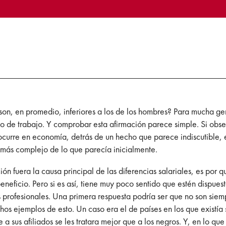
s son, en promedio, inferiores a los de los hombres? Para mucha ge
 de trabajo. Y comprobar esta afirmación parece simple. Si obser
ocurre en economía, detrás de un hecho que parece indiscutible, e
 más complejo de lo que parecía inicialmente.
ión fuera la causa principal de las diferencias salariales, es por
neficio. Pero si es así, tiene muy poco sentido que estén dispue
 profesionales. Una primera respuesta podría ser que no son siem
uchos ejemplos de esto. Un caso era el de países en los que existía
 sus afiliados se les tratara mejor que a los negros. Y, en lo que 