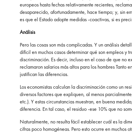
europeos hasta fechas relativamente recientes, reclama
desaparecido, afortunadamente, hace tiempo; y, sin em
es que el Estado adopte medidas -coactivas, si es preciso
Análisis
Pero las cosas son más complicadas. Y un análisis detal
difícil en muchos casos determinar qué son empleos y tr
discriminación. Es decir, incluso en el caso de que no ex
reclamaron salarios más altos para los hombres Tanto en
justifican las diferencias.
Los economistas calculan la discriminación como un res
diversos factores que expliquen, al menos parcialmente,
etc.). Y estas circunstancias muestran, en buena medid
diferencia. En tal caso, el residuo -ese 10% que no som
Naturalmente, no resulta fácil establecer cuál es la di
cifras poco homogéneas. Pero esto ocurre en muchos otro