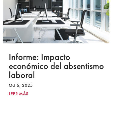
Informe: Impacto
I
económico del absentismo
I
laboral
S
I
Oct 6, 2025
2
LEER MÁS
Ju
LE