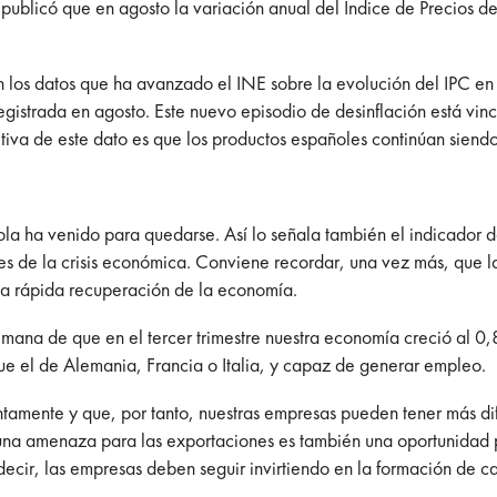
 publicó que en agosto la variación anual del Índice de Precios 
n los datos que ha avanzado el INE sobre la evolución del IPC en
egistrada en agosto. Este nuevo episodio de desinflación está vin
itiva de este dato es que los productos españoles continúan siend
la ha venido para quedarse. Así lo señala también el indicador d
s de la crisis económica. Conviene recordar, una vez más, que l
 y la rápida recuperación de la economía.
mana de que en el tercer trimestre nuestra economía creció al 0,
ue el de Alemania, Francia o Italia, y capaz de generar empleo.
mente y que, por tanto, nuestras empresas pueden tener más difi
na amenaza para las exportaciones es también una oportunidad 
decir, las empresas deben seguir invirtiendo en la formación de c