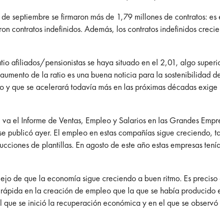
de septiembre se firmaron más de 1,79 millones de contratos: es e
ron contratos indefinidos. Además, los contratos indefinidos creci
io afiliados/pensionistas se haya situado en el 2,01, algo super
umento de la ratio es una buena noticia para la sostenibilidad del
o y que se acelerará todavía más en las próximas décadas exige 
 va el Informe de Ventas, Empleo y Salarios en las Grandes Empre
 se publicó ayer. El empleo en estas compañías sigue creciendo,
cciones de plantillas. En agosto de este año estas empresas tenía
lejo de que la economía sigue creciendo a buen ritmo. Es preciso
rápida en la creación de empleo que la que se había producido en
n el que se inició la recuperación económica y en el que se observ