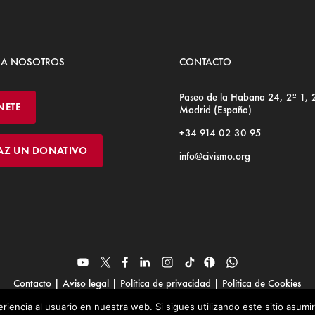
 A NOSOTROS
CONTACTO
Paseo de la Habana 24, 2º 1,
NETE
Madrid (España)
+34 914 02 30 95
AZ UN DONATIVO
info@civismo.org
Contacto
|
Aviso legal
|
Política de privacidad
|
Política de Cookies
© Fundación Civismo 2025
riencia al usuario en nuestra web. Si sigues utilizando este sitio asum