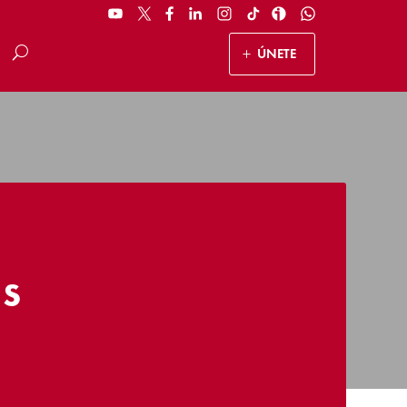
ÚNETE
as