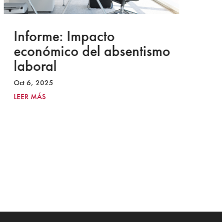
Informe: Impacto
I
económico del absentismo
I
laboral
S
I
Oct 6, 2025
2
LEER MÁS
Ju
LE