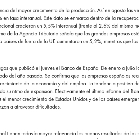
cia del mayor crecimiento de la producción. Así en agosto las ven
 en tasa interanual. Este dato se enmarca dentro de la recuper
cional crecieron un 5,5% interanual (frente al 2,6% del mismo me
orme de la Agencia Tributaria señala que las grandes empresas est
a países de fuera de la UE aumentaron un 5,2%, mientras que las 
gos que publicó el jueves el Banco de España. De enero a julio la
iodo del año pasado. Se confirma que las empresas españolas rea
crecimiento de la economía y del empleo. La tendencia positiva d
do su ritmo de expansión. Efectivamente el último informe del Ba
 es el menor crecimiento de Estados Unidos y de los países emer
zan a atravesar dificultades.
al tienen todavía mayor relevancia los buenos resultados de las e