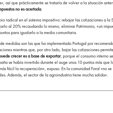
, así que prácticamente se trataría de volver a la situación anter
impuestos no es acertada
.
o radical en el sistema impositivo: rebajar las cotizaciones a la 
lo al 20% recaudando lo mismo, eliminar Patrimonio, «un impuesto
puntos para igualarlo a la media comunitaria.
o de medidas son las que ha implementado Portugal por recomend
ciones mientras que, por otro lado, bajar las cotizaciones permit
puede crecer es a base de exportar
, porque el consumo interno s
paña se había invertido durante el auge unos 10 puntos más que l
más fácil la recuperación», expuso. En la comunidad Foral «no se
les. Además, el sector de la agroindustria tiene mucha salida».