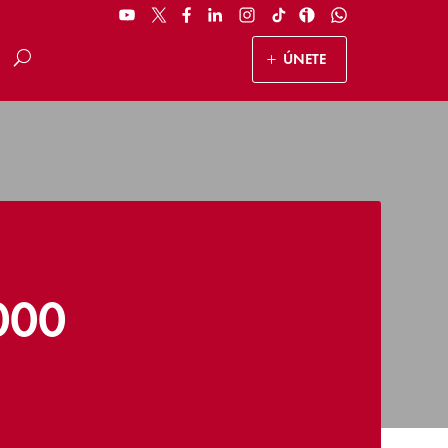
ÚNETE
000