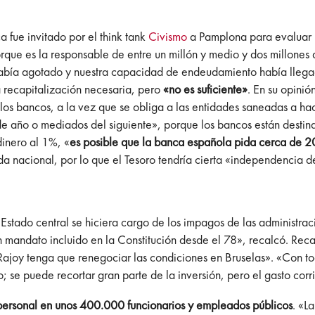
a fue invitado por el think tank
Civismo
a Pamplona para evaluar l
«porque es la responsable de entre un millón y medio y dos millone
abía agotado y nuestra capacidad de endeudamiento había llegado
a recapitalización necesaria, pero
«no es suficiente»
. En su opinió
 los bancos, a la vez que se obliga a las entidades saneadas a h
de año o mediados del siguiente», porque los bancos están destina
dinero al 1%, «
es posible que la banca española pida cerca de 2
da nacional, por lo que el Tesoro tendría cierta «independencia d
 Estado central se hiciera cargo de los impagos de las administra
«Un mandato incluido en la Constitución desde el 78», recalcó. Rec
Rajoy tenga que renegociar las condiciones en Bruselas». «Con t
; se puede recortar gran parte de la inversión, pero el gasto cor
ersonal en unos 400.000 funcionarios y empleados públicos
. «L