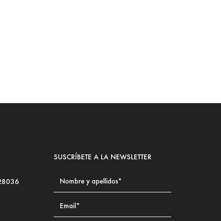
Ju
LE
SUSCRÍBETE A LA NEWSLETTER
 28036