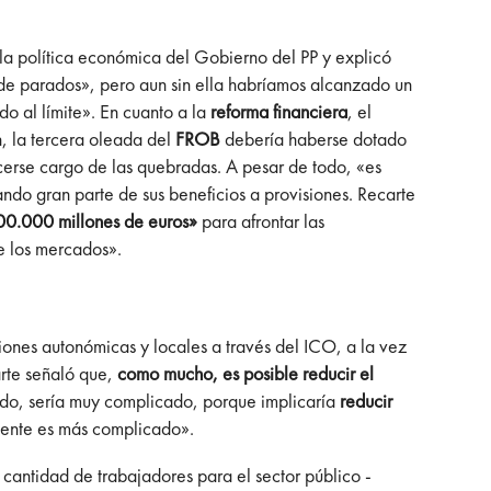
a política económica del Gobierno del PP y explicó
s de parados», pero aun sin ella habríamos alcanzado un
 al límite». En cuanto a la
reforma financiera
, el
n, la tercera oleada del
FROB
debería haberse dotado
acerse cargo de las quebradas. A pesar de todo, «es
ndo gran parte de sus beneficios a provisiones. Recarte
00.000 millones de euros»
para afrontar las
e los mercados».
ciones autonómicas y locales a través del ICO, a la vez
arte señaló que,
como mucho, es posible reducir el
odo, sería muy complicado, porque implicaría
reducir
riente es más complicado».
a cantidad de trabajadores para el sector público -