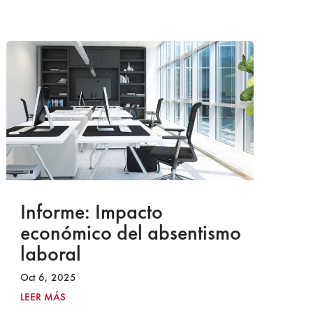
Informe: Impacto
I
económico del absentismo
I
laboral
S
I
Oct 6, 2025
2
LEER MÁS