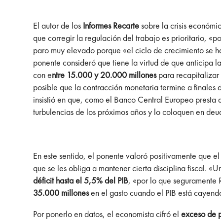
El autor de los
Informes Recarte
sobre la crisis económic
que corregir la regulación del trabajo es prioritario, 
paro muy elevado porque «el ciclo de crecimiento se h
ponente consideró que tiene la virtud de que anticipa l
con e
ntre 15.000 y 20.000 millones
para recapitalizar
posible que la contracción monetaria termine a finales 
insistió en que, como el Banco Central Europeo presta 
turbulencias de los próximos años y lo coloquen en deu
En este sentido, el ponente valoró positivamente que el
que se les obliga a mantener cierta disciplina fiscal. 
déficit hasta el 5,5% del PIB
, «por lo que seguramente 
35.000 millones
en el gasto cuando el PIB está cayendo
Por ponerlo en datos, el economista cifró el
exceso de p