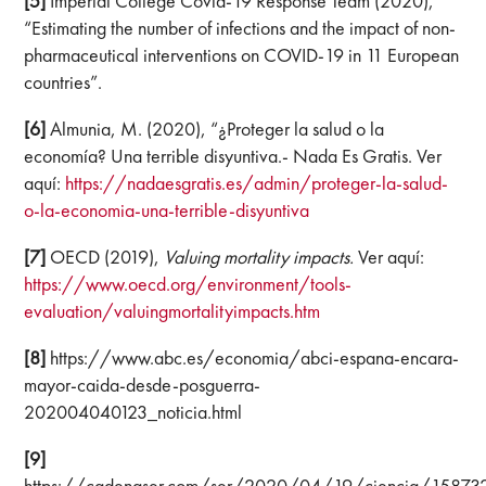
[5]
Imperial College Covid-19 Response Team (2020),
“Estimating the number of infections and the impact of non-
pharmaceutical interventions on COVID-19 in 11 European
countries”.
[6]
Almunia, M. (2020), “¿Proteger la salud o la
economía? Una terrible disyuntiva.- Nada Es Gratis. Ver
aquí:
https://nadaesgratis.es/admin/proteger-la-salud-
o-la-economia-una-terrible-disyuntiva
[7]
OECD (2019),
Valuing mortality impacts.
Ver aquí:
https://www.oecd.org/environment/tools-
evaluation/valuingmortalityimpacts.htm
[8]
https://www.abc.es/economia/abci-espana-encara-
mayor-caida-desde-posguerra-
202004040123_noticia.html
[9]
https://cadenaser.com/ser/2020/04/19/ciencia/15873