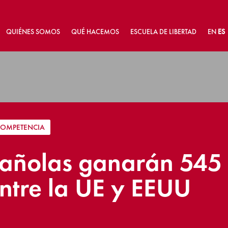
QUIÉNES SOMOS
QUÉ HACEMOS
ESCUELA DE LIBERTAD
EN
ES
 COMPETENCIA
pañolas ganarán 545 
entre la UE y EEUU