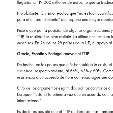
llegarían a 119.000 millones de euros, lo que se trad
No obstante, Civismo recalca que “no es fácil cuantifi
para el emprendimiento” que supone una mayor apertur
Pese a que por la posición de algunas organizaciones 
TTIP, la realidad es bien distinta. La última encuesta 
indecisos. En 24 de los 28 países de la UE, el apoyo al 
Grecia, España y Portugal apoyan el TTIP
De hecho, en los países que más han sufrido la crisis, e
asciende, respectivamente, al 64%, 63% y 60%. Como de
resistencia a un acuerdo de libre comercio sigue siendo
Otro de los argumentos esgrimidos por los contrarios a
Europeo: “Esta es la primera vez que un acuerdo con l
internacional”.
Es decir; es posible que el TTIP pudiera ser más transp