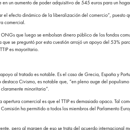
uce en un aumento de poder adquisitivo de 545 euros para un hoga
car el efecto dinámico de la liberalización del comercio”, puest
a comercial.
y ONGs que luego se embolsan dinero público de los fondos comu
en la que se preguntó por esta cuestión arrojó un apoyo del 53% pa
TTIP es mayoritario.
l apoyo al tratado es notable. Es el caso de Grecia, España y Port
staca Civismo, es notable que, “en pleno auge del populismo ant
 claramente minoritaria”.
 la apertura comercial es que el TTIP es demasiado opaco. Tal co
a Comisión ha permitido a todos los miembros del Parlamento Eur
arente, pero al margen de eso se trata del acuerdo internacional m