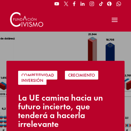
COMPETITIVIDAD
|
CRECIMIENTO
|
INVERSIÓN
La UE camina hacia un
futuro incierto, que
tenderá a hacerla
irrelevante