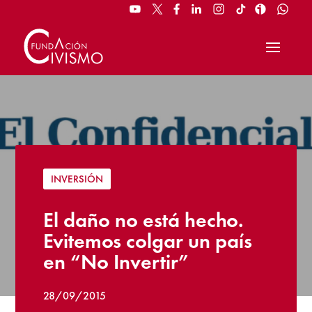
INVERSIÓN
El daño no está hecho.
Evitemos colgar un país
en “No Invertir”
28/09/2015