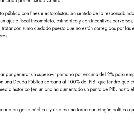
nanciado por el Estado Central.
o público con fines electoralistas, sin sentido de la responsabilid
 un ajuste fiscal incompleto, asimétrico y con incentivos perverso
ue tratar con sumo cuidado puesto que no están corregidos por las
res.
asar por generar un superávit primario por encima del 2% para e
o con una Deuda Pública cercana al 100% del PIB, que tendrá que c
medio histórico (en un año ha aumentado un punto de PIB, hasta 
corte de gasto público, y ésta es una tarea que ningún político qu