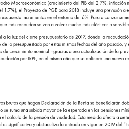
adro Macroeconómico (crecimiento del PIB del 2,7%, inflación m
del 1,7%), el Proyecto de PGE para 2018 incluye una previsión ci
presupuesta incrementos en el entorno del 6%. Para alcanzar seme
 que más recaudan se van a volver mucho más elásticas o sensible
sí a la luz del cierre presupuestario de 2017, donde la recaudació
de lo presupuestado por estas mismas fechas del año pasado, y 
 de crecimiento nominal –gracias a una actualización de la previ
audación por IRPF, en el mismo año que se aplicará una nueva reba
s brutos que hagan Declaración de la Renta se beneficiarán dobl
ello se suma una subida mayor de la esperada en las pensiones mín
l cálculo de la pensión de viudedad. Esta medida afecta a siete 
l es significativo y obstaculiza la entrada en vigor en 2019 del “Fa