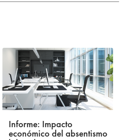
Informe: Impacto
I
económico del absentismo
I