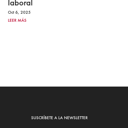
laboral
S
I
Oct 6, 2025
2
LEER MÁS
Ju
LE
SUSCRÍBETE A LA NEWSLETTER