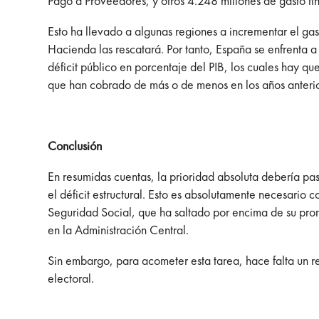
Pago a Proveedores, y otros 4.248 millones de gasto fi
Esto ha llevado a algunas regiones a incrementar el gast
Hacienda las rescatará. Por tanto, España se enfrenta a
déficit público en porcentaje del PIB, los cuales hay q
que han cobrado de más o de menos en los años anterio
Conclusión
En resumidas cuentas, la prioridad absoluta debería p
el déficit estructural. Esto es absolutamente necesari
Seguridad Social, que ha saltado por encima de su pro
en la Administración Central.
Sin embargo, para acometer esta tarea, hace falta un re
electoral.