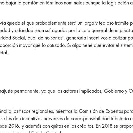
no bajar la pensión en términos nominales aunque la legislación as
vía queda el que probablemente será un largo y tedioso trámite 
edad y orfandad sean sufragados por la caja general de impuestos
idad Social, que, de no ser así, generaría incentivos a cotizar p
oporción mayor que lo cotizado. Si algo tiene que evitar el sistem
rial.
arajuste permanente, ya que los actores implicados, Gobierno y 
inal a los fiscos regionales, mientras la Comisión de Expertos para
 se les dan incentivos perversos de corresponsabilidad tributaria 
desde 2016, y además con quitas en los créditos. En 2018 se propo