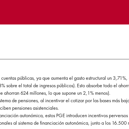
s cuentas públicas, ya que aumenta el gasto estructural un 3,71%
,8% sobre el total de ingresos públicos). Esto absorbe todo el ahor
ue ahorran 624 millones, lo que supone un 2,1% menos).
stema de pensiones, al incentivar el cotizar por las bases más ba
ciben pensiones asistenciales.
nciación autonómica, estos PGE introducen incentivos perversos q
ales al sistema de financiación autonómica, junto a los 16.500 mi