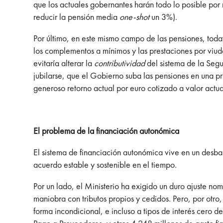
que los actuales gobernantes harán todo lo posible por 
reducir la pensión media
one-shot
un 3%).
Por último, en este mismo campo de las pensiones, toda
los complementos a mínimos y las prestaciones por viud
evitaría alterar la
contributividad
del sistema de la Segur
jubilarse, que el Gobierno suba las pensiones en una pr
generoso retorno actual por euro cotizado a valor actua
El problema de la financiación autonómica
El sistema de financiación autonómica vive en un desb
acuerdo estable y sostenible en el tiempo.
Por un lado, el Ministerio ha exigido un duro ajuste nom
maniobra con tributos propios y cedidos. Pero, por otro,
forma incondicional, e incluso a tipos de interés cero 