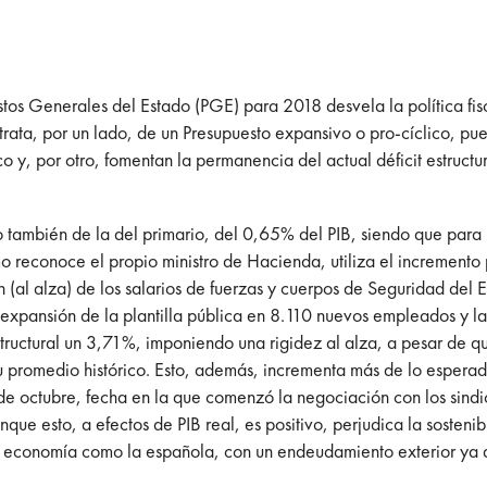
stos Generales del Estado (PGE) para 2018 desvela la política fi
trata, por un lado, de un Presupuesto expansivo o pro-cíclico, p
o y, por otro, fomentan la permanencia del actual déficit estructu
luso también de la del primario, del 0,65% del PIB, siendo que p
o reconoce el propio ministro de Hacienda, utiliza el incremento 
n (al alza) de los salarios de fuerzas y cuerpos de Seguridad del E
 expansión de la plantilla pública en 8.110 nuevos empleados y 
tructural un 3,71%, imponiendo una rigidez al alza, a pesar de qu
promedio histórico. Esto, además, incrementa más de lo esperado
 octubre, fecha en la que comenzó la negociación con los sindicat
e esto, a efectos de PIB real, es positivo, perjudica la sostenib
na economía como la española, con un endeudamiento exterior ya d