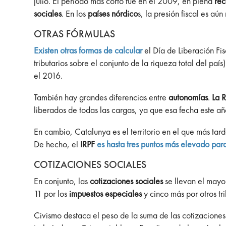
julio. El periodo más corto fue en el 2009, en plena
rec
sociales
. En los
países nórdico
s, la presión fiscal es a
OTRAS FÓRMULAS
Existen otras formas de calcular
el Día de Liberación Fis
tributarios sobre el conjunto de la riqueza total del p
el 2016.
También hay grandes diferencias entre
autonomías
.
La R
liberados de todas las cargas, ya que esa fecha este año
En cambio, Catalunya es el territorio en el que más tarde
De hecho, el
IRPF
es hasta tres puntos más elevado para
COTIZACIONES SOCIALES
En conjunto, las
cotizaciones sociales
se llevan el mayo
11 por los
impuestos especiales
y cinco más por otros t
Civismo destaca el peso de la suma de las cotizaciones 