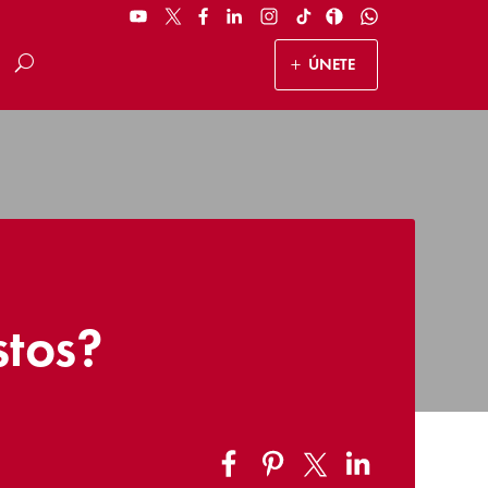
ÚNETE
stos?