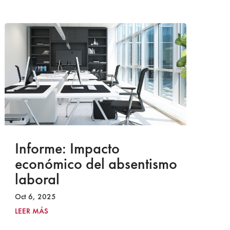
Informe: Impacto
I
económico del absentismo
I
laboral
S
I
Oct 6, 2025
2
LEER MÁS
Ju