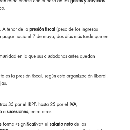
ben relacionarse con el peso de los
gastos y servicios
ico.
. A tenor de la
presión fiscal
(peso de los ingresos
 de pagar hacia el 7 de mayo, dos días más tarde que en
comunidad en la que sus ciudadanos antes quedan
a es la presión fiscal, según esta organización liberal.
jas.
ros 35 por el IRPF, hasta 25 por el
IVA
,
io
o
sucesiones
, entre otros.
 forma «significativa» el
salario neto
de los