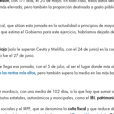
esión
, con 171 días, el 20 de mayo. En todo caso, estos datos de
ún más elevada, pero también la proporción destinada a gasto públ
cal, que sitúan esta jornada en la actualidad a principios de mayo
aís) que estima el Gobierno para este ejercicio, habríamos dejado
ioja
(solo le superan Ceuta y Melilla, con el 24 de junio) es la 
 fue el 27 de junio.
 llega esa jornada, con el 5 de julio, al ser el lugar donde más alt
 las rentas más altas
, pero también supera la media en las más ba
r mordisco, con una media de 102 días, a la que hay que sumar ot
ributos estatales, autonómicos y muncipales, como el
IBI
,
patrimon
sociales y el IRPF, que se denomina la
cuña fiscal
y que reduce de