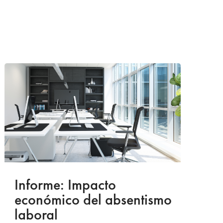
Informe: Impacto
I
económico del absentismo
I
laboral
S