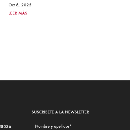
I
Oct 6, 2025
2
LEER MÁS
Ju
LE
SUSCRÍBETE A LA NEWSLETTER
 28036