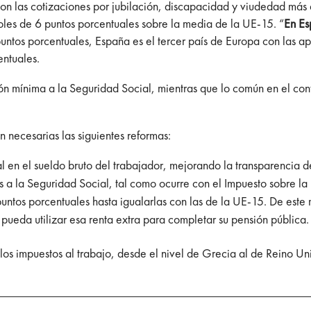
n las cotizaciones por jubilación, discapacidad y viudedad más a
ñoles de 6 puntos porcentuales sobre la media de la UE-15. “
En Es
 puntos porcentuales, España es el tercer país de Europa con las
entuales.
ión mínima a la Seguridad Social, mientras que lo común en el co
 necesarias las siguientes reformas:
l en el sueldo bruto del trabajador, mejo­rando la transparencia de
 a la Seguridad Social, tal como ocurre con el Impuesto sobre la R
puntos porcentuales hasta igualarlas con las de la UE-15. De este
ueda utilizar esa renta extra para completar su pensión pública.
 los impuestos al trabajo, desde el nivel de Grecia al de Reino Un